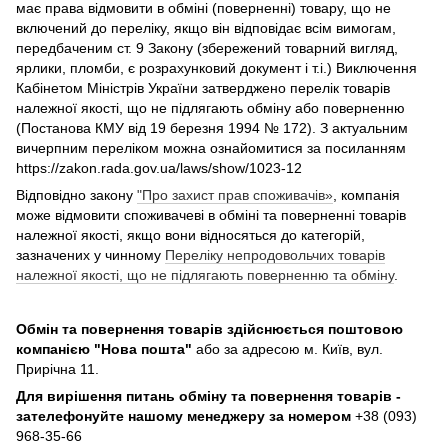
має права відмовити в обміні (поверненні) товару, що не
включений до переліку, якщо він відповідає всім вимогам,
передбаченим ст. 9 Закону (збережений товарний вигляд,
ярлики, пломби, є розрахунковий документ і т.і.) Виключення
Кабінетом Міністрів України затверджено перелік товарів
належної якості, що не підлягають обміну або поверненню
(Постанова КМУ від 19 березня 1994 № 172). З актуальним
вичерпним переліком можна ознайомитися за посиланням
https://zakon.rada.gov.ua/laws/show/1023-12
Відповідно закону
"Про захист прав споживачів»
, компанія
може відмовити споживачеві в обміні та поверненні товарів
належної якості, якщо вони відносяться до категорій,
зазначених у чинному
Переліку непродовольчих товарів
належної якості, що не підлягають поверненню та обміну
.
Обмін та повернення товарів здійснюється поштовою
компанією
"Нова пошта"
або за адресою м. Київ, вул.
Прирічна 11.
Для вирішення питань обміну та повернення товарів -
зателефонуйте нашому менеджеру за номером
+38 (093)
968-35-66