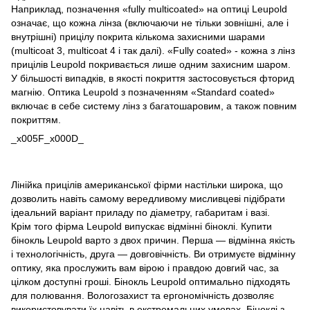
Наприклад, позначення «fully multicoated» на оптиці Leupold
означає, що кожна лінза (включаючи не тільки зовнішні, але і
внутрішні) прицілу покрита кількома захисними шарами
(multicoat 3, multicoat 4 і так далі). «Fully coated» - кожна з лінз
прицілів Leupold покривається лише одним захисним шаром.
У більшості випадків, в якості покриття застосовується фторид
магнію. Оптика Leupold з позначенням «Standard coated»
включає в себе систему лінз з багатошаровим, а також повним
покриттям.
_x005F_x000D_
Лінійка прицілів американської фірми настільки широка, що
дозволить навіть самому вередливому мисливцеві підібрати
ідеальний варіант приладу по діаметру, габаритам і вазі.
Крім того фірма Leupold випускає відмінні біноклі. Купити
бінокль Leupold варто з двох причин. Перша — відмінна якість
і технологічність, друга — довговічність. Ви отримуєте відмінну
оптику, яка прослужить вам вірою і правдою довгий час, за
цілком доступні гроші. Бінокль Leupold оптимально підходять
для полювання. Вологозахист та ергономічність дозволяє
використовувати їх навіть в екстремальних умовах. Біноклі з