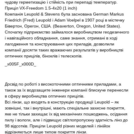
чудову герметизацію і стійкість при перепаді температур.
Приціл VX-Freedom 1.5-4x20 (1 inch)
Компанія Leupold & Stevens була заснована German Markus
Friedrich (Fred) Leupold і Adam Voelpel в 1907 році в містечку
Бівертон, Орегон, США. (Beaverton, Oregon, United States).
Спочатку підприємство займалося виробництвом геодезичного
і навігаційного обладнання, саме знання, отримані в ході
лагодження та конструювання цих приладів, дозволили
компанії досягти таких вражаючих результатів у виробництві
оптичних прицілів, біноклів і телескопів.
_x005F_x000D_
Досвід по роботі з високоточними оптичними приладами, а
також за їх водозащите інженери компанії блискуче перенесли
в сферу виробництва оптичних прицілів.
Всі лінзи, що входять в конструкцію продукції Leupold – як
зовнішні, так і внутрішні, мають спеціальне захисне покриття,
яке не тільки захищає їх від механічних пошкоджень, осідання
пилу і вологи, але і підвищує світлопропускну здатність лінз до
98 відсотків. Приціли Leupold різних моделей і лінійок
відрізняються лише типом покриття лінзи.