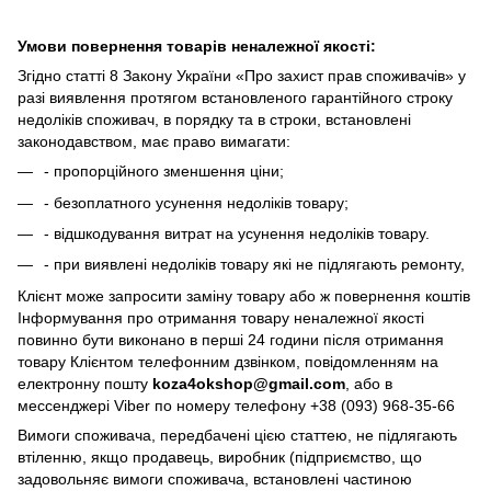
Умови повернення товарів неналежної якості:
Згідно статті 8 Закону України «Про захист прав споживачів» у
разі виявлення протягом встановленого гарантійного строку
недоліків споживач, в порядку та в строки, встановлені
законодавством, має право вимагати:
- пропорційного зменшення ціни;
- безоплатного усунення недоліків товару;
- відшкодування витрат на усунення недоліків товару.
- при виявлені недоліків товару які не підлягають ремонту,
Клієнт може запросити заміну товару або ж повернення коштів
Інформування про отримання товару неналежної якості
повинно бути виконано в перші 24 години після отримання
товару Клієнтом телефонним дзвінком, повідомленням на
електронну пошту
koza4okshop@gmail.com
, або в
мессенджері Viber по номеру телефону +38 (093) 968-35-66
Вимоги споживача, передбачені цією статтею, не підлягають
втіленню, якщо продавець, виробник (підприємство, що
задовольняє вимоги споживача, встановлені частиною