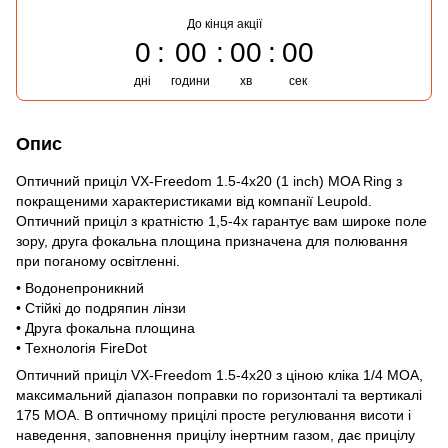
До кінця акції
0
00
00
00
дні
години
хв
сек
Опис
Оптичний приціл VX-Freedom 1.5-4x20 (1 inch) MOA Ring з
покращеними характеристиками від компанії Leupold.
Оптичний приціл з кратністю 1,5-4х гарантує вам широке поле
зору, друга фокальна площина призначена для полювання
при поганому освітленні.
• Водонепроникний
• Стійкі до подряпин лінзи
• Друга фокальна площина
• Технологія FireDot
Оптичний приціл VX-Freedom 1.5-4x20 з ціною кліка 1/4 МОА,
максимальний діапазон поправки по горизонталі та вертикалі
175 МОА. В оптичному прицілі просте регулювання висоти і
наведення, заповнення прицілу інертним газом, дає прицілу