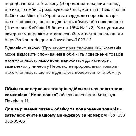
передбаченим ст. 9 Закону (збережений товарний вигляд,
ярлики, пломби, є розрахунковий документ і т.і.) Виключення
Кабінетом Міністрів України затверджено перелік товарів
належної якості, що не підлягають обміну або поверненню
(Постанова КМУ від 19 березня 1994 № 172). З актуальним
вичерпним переліком можна ознайомитися за посиланням
https://zakon.rada.gov.ua/laws/show/1023-12
Відповідно закону
"Про захист прав споживачів»
, компанія
може відмовити споживачеві в обміні та поверненні товарів
належної якості, якщо вони відносяться до категорій,
зазначених у чинному
Переліку непродовольчих товарів
належної якості, що не підлягають поверненню та обміну
.
Обмін та повернення товарів здійснюється поштовою
компанією
"Нова пошта"
або за адресою м. Київ, вул.
Прирічна 11.
Для вирішення питань обміну та повернення товарів -
зателефонуйте нашому менеджеру за номером
+38 (093)
968-35-66