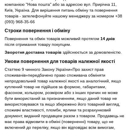
компанією "Нова пошта" або за адресою вул. Прирічна 11,
Київ, Україна. Для вирішення питань обміну та повернення
товарів - зателефонуйте нашому менеджеру за номером +38
(093) 968-35-66
Строки повернення і обміну
Повернення та обмін товарів можливий протягом
14 днів
після отримання товару покупцем.
Зворотня доставка товарів
здійснюється за домовленістю.
Умови повернення для товарів належної якості
Статтею 9 чинного Закону України«Про захист прав
споживачів»передбачено право споживача обміняти
непродовольчий товар належної якості на аналогічний, якщо
куплений товар не підійшов за формою, габаритами,
фасоном, кольором, розміром або з інших причин не може
бути використаний за призначенням, якщо даний товар не
використовувався та якщо збережено його товарний вигляд,
споживчі властивості, пломби, ярлики та розрахунковий
документ, виданий продавцем разом з товаром. Продавець не
має права відмовити в обміні (поверненні) товару, що не
включений до переліку, якщо він відповідає всім вимогам,