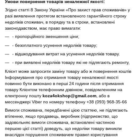
Умови повернення товарів неналежної якості:
Згідно статті 8 Закону України «Про захист прав споживачів» у
разі виявлення протягом встановленого гарантійного строку
недоліків споживач, в порядку та в строки, встановлені
законодавством, має право вимагати:
- пропорційного зменшення ціни;
- безоплатного усунення недоліків товару;
- відшкодування витрат на усунення недоліків товару.
- при виявлені недоліків товару які не підлягають ремонту,
Клієнт може запросити заміну товару або ж повернення коштів
Інформування про отримання товару неналежної якості
повинно бути виконано в перші 24 години після отримання
товару Клієнтом телефонним дзвінком, повідомленням на
електронну пошту
koza4okshop@gmail.com
, або в
мессенджері Viber по номеру телефону +38 (093) 968-35-66
Вимоги споживача, передбачені цією статтею, не підлягають
втіленню, якщо продавець, виробник (підприємство, що
задовольняє вимоги споживача, встановлені частиною
першою цієї статті) доведуть, що недоліки товару виникли
внаслідок порушення споживачем правил користування