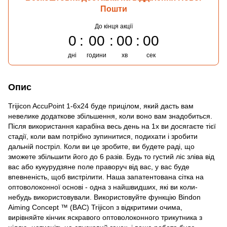
Пошти
До кінця акції
0
00
00
00
дні
години
хв
сек
Опис
Trijicon AccuPoint 1-6x24 буде прицілом, який дасть вам
невелике додаткове збільшення, коли воно вам знадобиться.
Після використання карабіна весь день на 1x ви досягаєте тієї
стадії, коли вам потрібно зупинитися, подихати і зробити
дальній постріл. Коли ви це зробите, ви будете раді, що
зможете збільшити його до 6 разів. Будь то густий ліс зліва від
вас або кукурудзяне поле праворуч від вас, у вас буде
впевненість, щоб вистрілити. Наша запатентована сітка на
оптоволоконної основі - одна з найшвидших, які ви коли-
небудь використовували. Використовуйте функцію Bindon
Aiming Concept ™ (BAC) Trijicon з відкритими очима,
вирівняйте кінчик яскравого оптоволоконного трикутника з