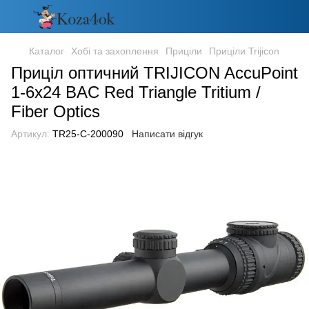
Каталог
Хобі та захоплення
Приціли
Приціли Trijicon
Приціл оптичний TRIJICON AccuPoint
1-6x24 BAC Red Triangle Tritium /
Fiber Optics
Артикул:
TR25-C-200090
Написати відгук