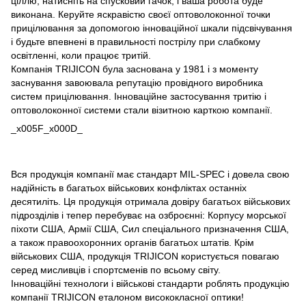
ціллю, натисніть на спусковий гачок, і ваша робота буде
виконана. Керуйте яскравістю своєї оптоволоконної точки
прицілювання за допомогою інноваційної шкали підсвічування
і будьте впевнені в правильності пострілу при слабкому
освітленні, коли працює тритій.
Компанія TRIJICON була заснована у 1981 і з моменту
заснування завоювала репутацію провідного виробника
систем прицілювання. Інноваційне застосування тритію і
оптоволоконної системи стали візитною карткою компанії.
_x005F_x000D_
Вся продукція компанії має стандарт MIL-SPEC і довела свою
надійність в багатьох військових конфліктах останніх
десятиліть. Ця продукція отримала довіру багатьох військових
підрозділів і тепер перебуває на озброєнні: Корпусу морської
піхоти США, Армії США, Сил спеціального призначення США,
а також правоохоронних органів багатьох штатів. Крім
військових США, продукція TRIJICON користується повагаю
серед мисливців і спортсменів по всьому світу.
Інноваційні технологи і військові стандарти роблять продукцію
компанії TRIJICON еталоном висококласної оптики!