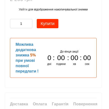
Увійти
для відображення накопичувальної знижки
%
Купити
Можлива
додаткова
До кінця акції
знижка
5%
0
00
00
00
при умові
дні
години
хв
сек
повної
передлати !
Доставка
Оплата
Гарантія
Повернення