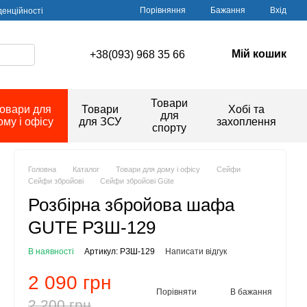
Порівняння
Бажання
Вхід
денційності
Мій кошик
+38(093) 968 35 66
Товари
овари для
Товари
Хобі та
для
ому і офісу
для ЗСУ
захоплення
спорту
Головна
Каталог
Товари для дому і офісу
Сейфи
Сейфи збройові
Сейфи збройові Güte
Розбірна збройова шафа
GUTE РЗШ-129
В наявності
Артикул: РЗШ-129
Написати відгук
2 090 грн
Порівняти
В бажання
2 200 грн