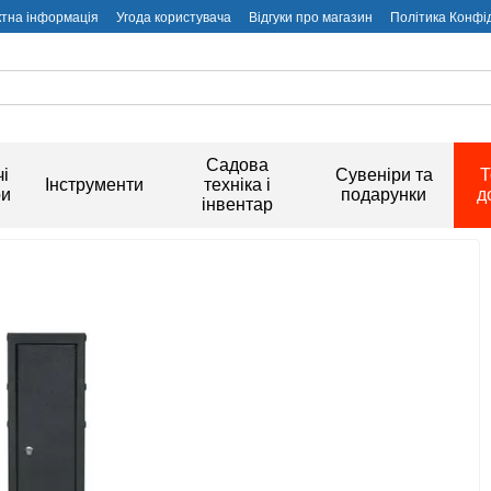
ктна інформація
Угода користувача
Відгуки про магазин
Політика Конфі
Садова
і
Сувеніри та
Т
Інструменти
техніка і
ри
подарунки
д
інвентар