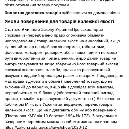
після отримання товару покупцем.
Зворотня доставка товарів
здійснюється за домовленістю.
Умови повернення для товарів належної якості
Статтею 9 чинного Закону України«Про захист прав
споживачів»передбачено право споживача обміняти
непродовольчий товар належної якості на аналогічний, якщо
куплений товар не підійшов за формою, габаритами,
фасоном, кольором, розміром або з інших причин не може
бути використаний за призначенням, якщо даний товар не
використовувався та якщо збережено його товарний вигляд,
споживчі властивості, пломби, ярлики та розрахунковий
документ, виданий продавцем разом з товаром. Продавець не
має права відмовити в обміні (поверненні) товару, що не
включений до переліку, якщо він відповідає всім вимогам,
передбаченим ст. 9 Закону (збережений товарний вигляд,
ярлики, пломби, є розрахунковий документ і т.і.) Виключення
Кабінетом Міністрів України затверджено перелік товарів
належної якості, що не підлягають обміну або поверненню
(Постанова КМУ від 19 березня 1994 № 172). З актуальним
вичерпним переліком можна ознайомитися за посиланням
https://zakon.rada.gov.ua/laws/show/1023-12