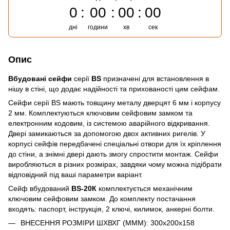
0
00
00
00
дні
години
хв
сек
Опис
Вбудовані сейфи
серії
BS
призначені для встановлення в
нішу в стіні, що додає надійності та прихованості цим сейфам.
Сейфи серії BS мають товщину металу дверцят 6 мм і корпусу
2 мм. Комплектуються ключовим сейфовим замком та
електронним кодовим, із системою аварійного відкривання.
Двері замикаються за допомогою двох активних ригелів. У
корпусі сейфів передбачені спеціальні отвори для їх кріплення
до стіни, а знімні двері дають змогу спростити монтаж. Сейфи
виробляються в різних розмірах, завдяки чому можна підібрати
відповідний під ваші параметри варіант.
Сейф вбудований
BS-20К
комплектується механічним
ключовим сейфовим замком. До комплекту постачання
входять: паспорт, інструкція, 2 ключі, килимок, анкерні болти.
ВНЕСЕННЯ РОЗМІРИ ШХВХГ (МММ): 300х200х158