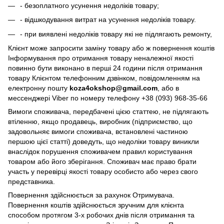
- безоплатного усунення недоліків товару;
- відшкодування витрат на усунення недоліків товару.
- при виявлені недоліків товару які не підлягають ремонту,
Клієнт може запросити заміну товару або ж повернення коштів
Інформування про отримання товару неналежної якості
повинно бути виконано в перші 24 години після отримання
товару Клієнтом телефонним дзвінком, повідомленням на
електронну пошту
koza4okshop@gmail.com
, або в
мессенджері Viber по номеру телефону +38 (093) 968-35-66
Вимоги споживача, передбачені цією статтею, не підлягають
втіленню, якщо продавець, виробник (підприємство, що
задовольняє вимоги споживача, встановлені частиною
першою цієї статті) доведуть, що недоліки товару виникли
внаслідок порушення споживачем правил користування
товаром або його зберігання. Споживач має право брати
участь у перевірці якості товару особисто або через свого
представника.
Повернення здійснюється за рахунок Отримувача.
Повернення коштів здійснюється зручним для клієнта
способом протягом 3-х робочих днів після отримання та