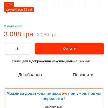
−5%
залишилося 23 дні
В наявності
3 088 грн
3 250 грн
Купити
Увійти
для відображення накопичувальної знижки
%
До обраного
Порівняти
Можлива додаткова знижка
5%
при умові повної
передлати !
До кінця акції