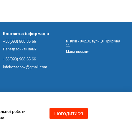
Контактна інформація
+38(093) 968 35 66
м. Київ - 04210, вулиця Прирічна
11
Передзвонити вам?
Мапа проїзду
+38(093) 968 35 66
infokozachok@gmail.com
альної роботи
Погодитися
 на