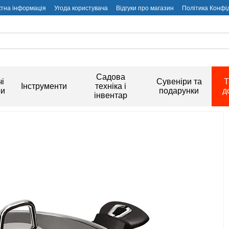
ктна інформація
Угода користувача
Відгуки про магазин
Політика Конфі
Садова
і
Сувеніри та
Т
Інструменти
техніка і
ри
подарунки
д
інвентар