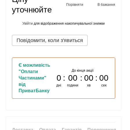
Порівняти
В бажання
уточнюйте
Увійти
для відображення накопичувальної знижки
%
Повідомити, коли з'явиться
Є можливість
До кінця акції
"Оплати
0
00
00
00
Частинами"
від
дні
години
хв
сек
ПриватБанку
Доставка
Оплата
Гарантія
Повернення