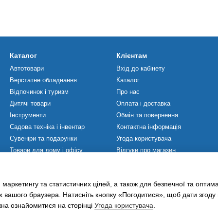
Каталог
Клієнтам
Автотовари
Вхід до кабінету
Верстатне обладнання
Каталог
Відпочинок і туризм
Про нас
Дитячі товари
Оплата і доставка
Інструменти
Обмін та повернення
Садова техніка і інвентар
Контактна інформація
Сувеніри та подарунки
Угода користувача
Товари для дому і офісу
Відгуки про магазин
Товари для ЗСУ
Мапа сайту
Товари для спорту
Політика Конфіденційності
 маркетингу та статистичних цілей, а також для безпечної та оптим
Хобі та захоплення
х вашого браузера. Натисніть кнопку «Погодитися», щоб дати згоду
жна ознайомитися на сторінці
Угода користувача
.