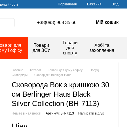
Порівняння
Бажання
Вхід
денційності
Мій кошик
+38(093) 968 35 66
Товари
овари для
Товари
Хобі та
для
ому і офісу
для ЗСУ
захоплення
спорту
Головна
Каталог
Товари для дому і офісу
Посуд
Сковорідки
Сковорідки Berlinger Haus
Сковорода Вок з кришкою 30
см Berlinger Haus Black
Silver Collection (BH-7113)
Немає в наявності
Артикул: BH-7113
Написати відгук
Ціну