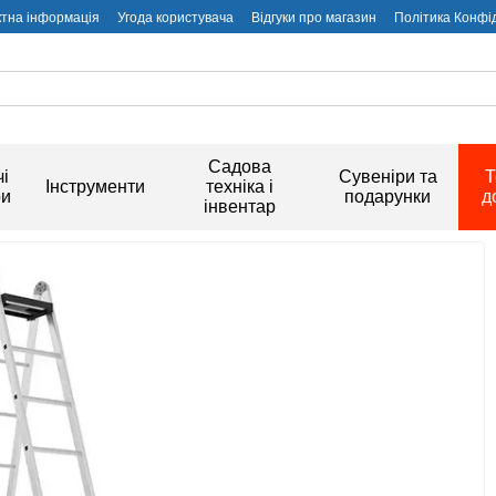
ктна інформація
Угода користувача
Відгуки про магазин
Політика Конфі
Садова
і
Сувеніри та
Т
Інструменти
техніка і
ри
подарунки
д
інвентар