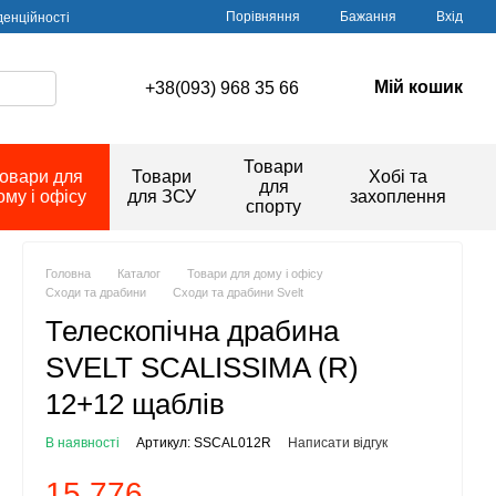
Порівняння
Бажання
Вхід
денційності
Мій кошик
+38(093) 968 35 66
Товари
овари для
Товари
Хобі та
для
ому і офісу
для ЗСУ
захоплення
спорту
Головна
Каталог
Товари для дому і офісу
Сходи та драбини
Сходи та драбини Svelt
Телескопічна драбина
SVELT SCALISSIMA (R)
12+12 щаблів
В наявності
Артикул: SSCAL012R
Написати відгук
15 776