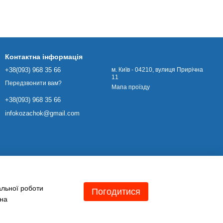
Контактна інформація
+38(093) 968 35 66
м. Київ - 04210, вулиця Прирічна
11
Передзвонити вам?
Мапа проїзду
+38(093) 968 35 66
infokozachok@gmail.com
альної роботи
Погодитися
 на