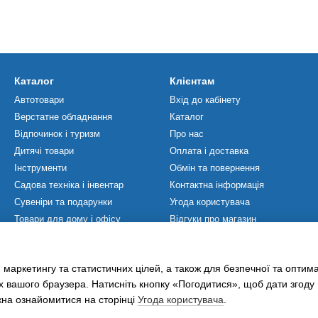
Каталог
Клієнтам
Автотовари
Вхід до кабінету
Верстатне обладнання
Каталог
Відпочинок і туризм
Про нас
Дитячі товари
Оплата і доставка
Інструменти
Обмін та повернення
Садова техніка і інвентар
Контактна інформація
Сувеніри та подарунки
Угода користувача
Товари для дому і офісу
Відгуки про магазин
Товари для ЗСУ
Мапа сайту
Товари для спорту
Політика Конфіденційності
 маркетингу та статистичних цілей, а також для безпечної та оптим
Хобі та захоплення
х вашого браузера. Натисніть кнопку «Погодитися», щоб дати згоду
жна ознайомитися на сторінці
Угода користувача
.