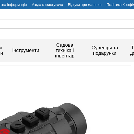
ктна інформація
Угода користувача
Відгуки про магазин
Політика Конфі
Садова
і
Сувеніри та
Т
Інструменти
техніка і
ри
подарунки
д
інвентар