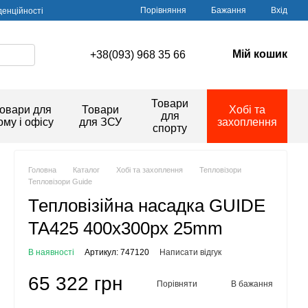
Порівняння
Бажання
Вхід
денційності
Мій кошик
+38(093) 968 35 66
Товари
овари для
Товари
Хобі та
для
ому і офісу
для ЗСУ
захоплення
спорту
Головна
Каталог
Хобі та захоплення
Тепловізори
Тепловізори Guide
Тепловізійна насадка GUIDE
TA425 400x300px 25mm
В наявності
Артикул: 747120
Написати відгук
65 322 грн
Порівняти
В бажання