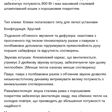
забезпечує потужність 800 Вт і має масивний сталевий
штампований кошик з порошковим покриттям.
Тип клеми: Клеми лопаткового типу для легкої установки
Конфігурація: Круглий
З'єднання об'ємного звучання та дифузора: окантовка з
просоченого під тиском піноматеріалу разом з павуком з
полібавовни допомагає підтримувати прямолінійність руху
поршня сабвуфера та відсутність спотворень.
Звукова котушка: Алюмінієвий каркас, що вентилюється,
утримує 2-дюймову звукову котушку, забезпечуючи при цьому
теплообмін. (Менше тепла означає менше спотворень)
Павук: павук з полібавовни разом з об'ємним звуком дозволяє
низькочастотному динаміку витримувати велику потужність з
мінімальними спотвореннями.
Рама/вентиляція: міцна сталева рама з порошковим
покриттям забезпечує вентиляцію ззаду, яка обмінює тепло на
холодне повітря, що призводить до збільшення потужності та
надійності.