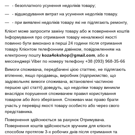
- безоплатного усунення недоліків товару;
- відшкодування витрат на усунення недоліків товару.
- при виявлені недоліків товару які не підлягають ремонту,
Клієнт може запросити заміну товару або ж повернення коштів
Інформування про отримання товару неналежної якості
повинно бути виконано в перші 24 години після отримання
товару Клієнтом телефонним дзвінком, повідомленням на
електронну пошту
koza4okshop@gmail.com
, або в
мессенджері Viber по номеру телефону +38 (093) 968-35-66
Вимоги споживача, передбачені цією статтею, не підлягають
втіленню, якщо продавець, виробник (підприємство, що
задовольняє вимоги споживача, встановлені частиною
першою цієї статті) доведуть, що недоліки товару виникли
внаслідок порушення споживачем правил користування
товаром або його зберігання. Споживач має право брати
участь у перевірці якості товару особисто або через свого
представника.
Повернення здійснюється за рахунок Отримувача.
Повернення коштів здійснюється зручним для клієнта
способом протягом 3-х робочих днів після отримання та