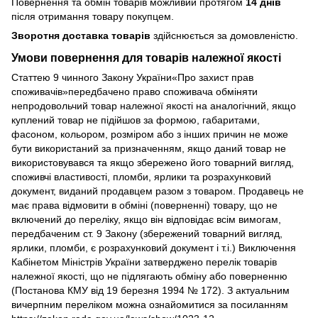
Повернення та обмін товарів можливий протягом
14 днів
після отримання товару покупцем.
Зворотня доставка товарів
здійснюється за домовленістю.
Умови повернення для товарів належної якості
Статтею 9 чинного Закону України«Про захист прав
споживачів»передбачено право споживача обміняти
непродовольчий товар належної якості на аналогічний, якщо
куплений товар не підійшов за формою, габаритами,
фасоном, кольором, розміром або з інших причин не може
бути використаний за призначенням, якщо даний товар не
використовувався та якщо збережено його товарний вигляд,
споживчі властивості, пломби, ярлики та розрахунковий
документ, виданий продавцем разом з товаром. Продавець не
має права відмовити в обміні (поверненні) товару, що не
включений до переліку, якщо він відповідає всім вимогам,
передбаченим ст. 9 Закону (збережений товарний вигляд,
ярлики, пломби, є розрахунковий документ і т.і.) Виключення
Кабінетом Міністрів України затверджено перелік товарів
належної якості, що не підлягають обміну або поверненню
(Постанова КМУ від 19 березня 1994 № 172). З актуальним
вичерпним переліком можна ознайомитися за посиланням