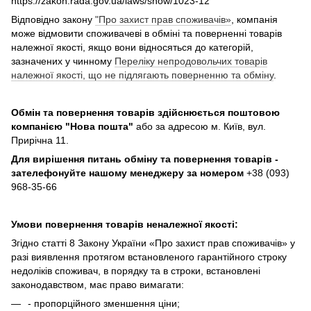
https://zakon.rada.gov.ua/laws/show/1023-12
Відповідно закону
"Про захист прав споживачів»
, компанія
може відмовити споживачеві в обміні та поверненні товарів
належної якості, якщо вони відносяться до категорій,
зазначених у чинному
Переліку непродовольчих товарів
належної якості, що не підлягають поверненню та обміну
.
Обмін та повернення товарів здійснюється поштовою
компанією
"Нова пошта"
або за адресою м. Київ, вул.
Прирічна 11.
Для вирішення питань обміну та повернення товарів -
зателефонуйте нашому менеджеру за номером
+38 (093)
968-35-66
Умови повернення товарів неналежної якості:
Згідно статті 8 Закону України «Про захист прав споживачів» у
разі виявлення протягом встановленого гарантійного строку
недоліків споживач, в порядку та в строки, встановлені
законодавством, має право вимагати:
- пропорційного зменшення ціни;