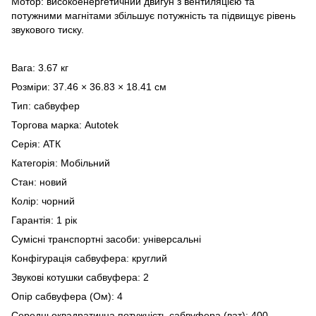
Мотор: високоенергетичний двигун з вентиляцією та
потужними магнітами збільшує потужність та підвищує рівень
звукового тиску.
Вага: 3.67 кг
Розміри: 37.46 × 36.83 × 18.41 см
Тип: сабвуфер
Торгова марка: Autotek
Серія: АТК
Категорія: Мобільний
Стан: новий
Колір: чорний
Гарантія: 1 рік
Сумісні транспортні засоби: універсальні
Конфігурація сабвуфера: круглий
Звукові котушки сабвуфера: 2
Опір сабвуфера (Ом): 4
Середньоквадратична потужність сабвуфера (ват): 400