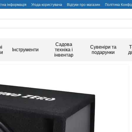
ктна інформація
Угода користувача
Відгуки про магазин
Політика Конфі
Садова
і
Сувеніри та
Т
Інструменти
техніка і
ри
подарунки
д
інвентар