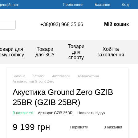
Порівняння
Бажання
Вхід
денційності
Мій кошик
+38(093) 968 35 66
Товари
овари для
Товари
Хобі та
для
ому і офісу
для ЗСУ
захоплення
спорту
Головна
Каталог
Автотовари
Автоакустика
Автоакустика Ground Zero
Акустика Ground Zero GZIB
25BR (GZIB 25BR)
В наявності
Артикул: GZIB 25BR
Написати відгук
9 199 грн
Порівняти
В бажання