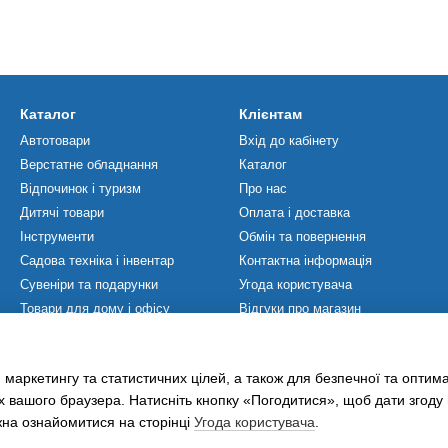
Каталог
Клієнтам
Автотовари
Вхід до кабінету
Верстатне обладнання
Каталог
Відпочинок і туризм
Про нас
Дитячі товари
Оплата і доставка
Інструменти
Обмін та повернення
Садова техніка і інвентар
Контактна інформація
Сувеніри та подарунки
Угода користувача
Товари для дому і офісу
Відгуки про магазин
Товари для ЗСУ
Мапа сайту
Товари для спорту
Політика Конфіденційності
 маркетингу та статистичних цілей, а також для безпечної та оптим
Хобі та захоплення
х вашого браузера. Натисніть кнопку «Погодитися», щоб дати згоду
жна ознайомитися на сторінці
Угода користувача
.