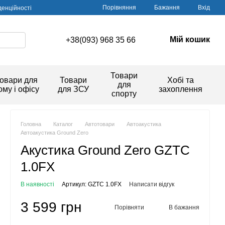
Порівняння
Бажання
Вхід
денційності
Мій кошик
+38(093) 968 35 66
Товари
овари для
Товари
Хобі та
для
ому і офісу
для ЗСУ
захоплення
спорту
Головна
Каталог
Автотовари
Автоакустика
Автоакустика Ground Zero
Акустика Ground Zero GZTC
1.0FX
В наявності
Артикул: GZTC 1.0FX
Написати відгук
3 599 грн
Порівняти
В бажання