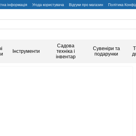
ктна інформація
Угода користувача
Відгуки про магазин
Політика Конфі
Садова
і
Сувеніри та
Т
Інструменти
техніка і
ри
подарунки
д
інвентар