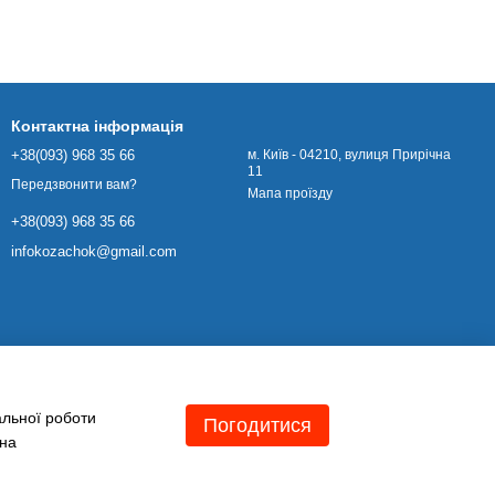
Контактна інформація
+38(093) 968 35 66
м. Київ - 04210, вулиця Прирічна
11
Передзвонити вам?
Мапа проїзду
+38(093) 968 35 66
infokozachok@gmail.com
альної роботи
Погодитися
 на