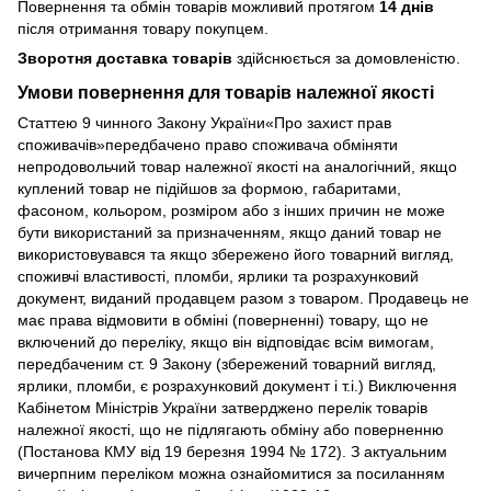
Повернення та обмін товарів можливий протягом
14 днів
після отримання товару покупцем.
Зворотня доставка товарів
здійснюється за домовленістю.
Умови повернення для товарів належної якості
Статтею 9 чинного Закону України«Про захист прав
споживачів»передбачено право споживача обміняти
непродовольчий товар належної якості на аналогічний, якщо
куплений товар не підійшов за формою, габаритами,
фасоном, кольором, розміром або з інших причин не може
бути використаний за призначенням, якщо даний товар не
використовувався та якщо збережено його товарний вигляд,
споживчі властивості, пломби, ярлики та розрахунковий
документ, виданий продавцем разом з товаром. Продавець не
має права відмовити в обміні (поверненні) товару, що не
включений до переліку, якщо він відповідає всім вимогам,
передбаченим ст. 9 Закону (збережений товарний вигляд,
ярлики, пломби, є розрахунковий документ і т.і.) Виключення
Кабінетом Міністрів України затверджено перелік товарів
належної якості, що не підлягають обміну або поверненню
(Постанова КМУ від 19 березня 1994 № 172). З актуальним
вичерпним переліком можна ознайомитися за посиланням