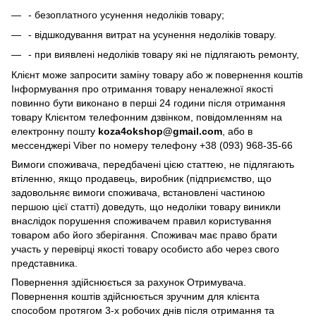
- безоплатного усунення недоліків товару;
- відшкодування витрат на усунення недоліків товару.
- при виявлені недоліків товару які не підлягають ремонту,
Клієнт може запросити заміну товару або ж повернення коштів
Інформування про отримання товару неналежної якості
повинно бути виконано в перші 24 години після отримання
товару Клієнтом телефонним дзвінком, повідомленням на
електронну пошту
koza4okshop@gmail.com
, або в
мессенджері Viber по номеру телефону +38 (093) 968-35-66
Вимоги споживача, передбачені цією статтею, не підлягають
втіленню, якщо продавець, виробник (підприємство, що
задовольняє вимоги споживача, встановлені частиною
першою цієї статті) доведуть, що недоліки товару виникли
внаслідок порушення споживачем правил користування
товаром або його зберігання. Споживач має право брати
участь у перевірці якості товару особисто або через свого
представника.
Повернення здійснюється за рахунок Отримувача.
Повернення коштів здійснюється зручним для клієнта
способом протягом 3-х робочих днів після отримання та