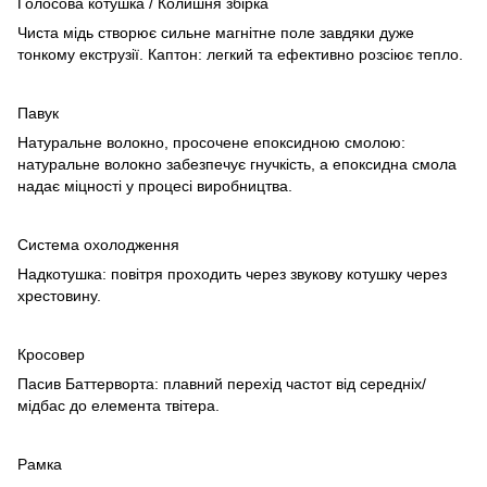
Голосова котушка / Колишня збірка
Чиста мідь створює сильне магнітне поле завдяки дуже
тонкому екструзії. Каптон: легкий та ефективно розсіює тепло.
Павук
Натуральне волокно, просочене епоксидною смолою:
натуральне волокно забезпечує гнучкість, а епоксидна смола
надає міцності у процесі виробництва.
Система охолодження
Надкотушка: повітря проходить через звукову котушку через
хрестовину.
Кросовер
Пасив Баттерворта: плавний перехід частот від середніх/
мідбас до елемента твітера.
Рамка