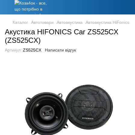
Каталог
Автотовари
Автоакустика
Автоакустика HiFonics
Акустика HIFONICS Car ZS525CX
(ZS525CX)
Артикул:
ZS525CX
Написати відгук