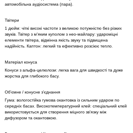
автомобільна аудіосистема (пара).
Твітери
1 дюйм: чіткі високі частоти з великою потужністю без різких
звуків. Твітер з м'яким куполом з нео-майлару: удароміцні
елементи твітера, відмінна якість звуку та підвищена
надійність. Каптон: легкий та ефективно розсіює тепло.
Матеріал конуса
Конуси з альфа-целюлози: легка вага для швидкості та дуже
жорстка для глибокого басу.
Об'ємне / конусне з'єднання
Гума: вологостійка гумова окантовка із сильним ударом по
середніх басах. Високотемпературний клей: спеціальний клей
використовується для створення міцного зв'язку між
дифузором та окантовкою.