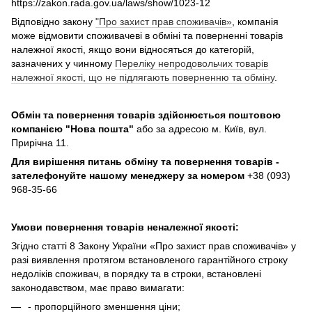
https://zakon.rada.gov.ua/laws/show/1023-12
Відповідно закону
"Про захист прав споживачів»
, компанія
може відмовити споживачеві в обміні та поверненні товарів
належної якості, якщо вони відносяться до категорій,
зазначених у чинному
Переліку непродовольчих товарів
належної якості, що не підлягають поверненню та обміну
.
Обмін та повернення товарів здійснюється поштовою
компанією
"Нова пошта"
або за адресою м. Київ, вул.
Прирічна 11.
Для вирішення питань обміну та повернення товарів -
зателефонуйте нашому менеджеру за номером
+38 (093)
968-35-66
Умови повернення товарів неналежної якості:
Згідно статті 8 Закону України «Про захист прав споживачів» у
разі виявлення протягом встановленого гарантійного строку
недоліків споживач, в порядку та в строки, встановлені
законодавством, має право вимагати:
- пропорційного зменшення ціни;