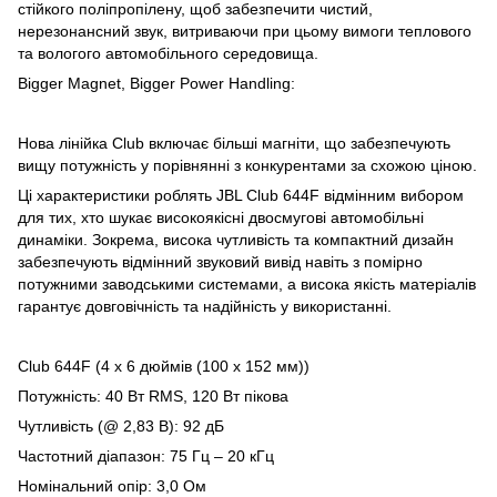
стійкого поліпропілену, щоб забезпечити чистий,
нерезонансний звук, витриваючи при цьому вимоги теплового
та вологого автомобільного середовища.
Bigger Magnet, Bigger Power Handling:
Нова лінійка Club включає більші магніти, що забезпечують
вищу потужність у порівнянні з конкурентами за схожою ціною.
Ці характеристики роблять JBL Club 644F відмінним вибором
для тих, хто шукає високоякісні двосмугові автомобільні
динаміки. Зокрема, висока чутливість та компактний дизайн
забезпечують відмінний звуковий вивід навіть з помірно
потужними заводськими системами, а висока якість матеріалів
гарантує довговічність та надійність у використанні.
Club 644F (4 x 6 дюймів (100 x 152 мм))
Потужність: 40 Вт RMS, 120 Вт пікова
Чутливість (@ 2,83 В): 92 дБ
Частотний діапазон: 75 Гц – 20 кГц
Номінальний опір: 3,0 Ом