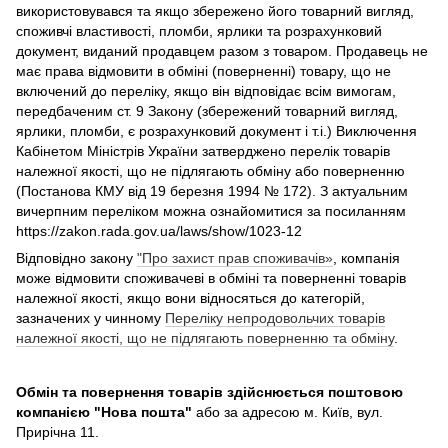
використовувався та якщо збережено його товарний вигляд,
споживчі властивості, пломби, ярлики та розрахунковий
документ, виданий продавцем разом з товаром. Продавець не
має права відмовити в обміні (поверненні) товару, що не
включений до переліку, якщо він відповідає всім вимогам,
передбаченим ст. 9 Закону (збережений товарний вигляд,
ярлики, пломби, є розрахунковий документ і т.і.) Виключення
Кабінетом Міністрів України затверджено перелік товарів
належної якості, що не підлягають обміну або поверненню
(Постанова КМУ від 19 березня 1994 № 172). З актуальним
вичерпним переліком можна ознайомитися за посиланням
https://zakon.rada.gov.ua/laws/show/1023-12
Відповідно закону
"Про захист прав споживачів»
, компанія
може відмовити споживачеві в обміні та поверненні товарів
належної якості, якщо вони відносяться до категорій,
зазначених у чинному
Переліку непродовольчих товарів
належної якості, що не підлягають поверненню та обміну
.
Обмін та повернення товарів здійснюється поштовою
компанією
"Нова пошта"
або за адресою м. Київ, вул.
Прирічна 11.