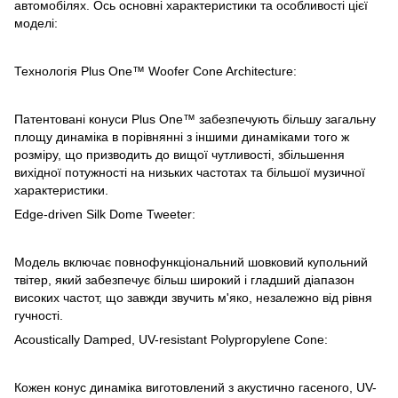
автомобілях. Ось основні характеристики та особливості цієї
моделі:
Технологія Plus One™ Woofer Cone Architecture:
Патентовані конуси Plus One™ забезпечують більшу загальну
площу динаміка в порівнянні з іншими динаміками того ж
розміру, що призводить до вищої чутливості, збільшення
вихідної потужності на низьких частотах та більшої музичної
характеристики.
Edge-driven Silk Dome Tweeter:
Модель включає повнофункціональний шовковий купольний
твітер, який забезпечує більш широкий і гладший діапазон
високих частот, що завжди звучить м'яко, незалежно від рівня
гучності.
Acoustically Damped, UV-resistant Polypropylene Cone:
Кожен конус динаміка виготовлений з акустично гасеного, UV-