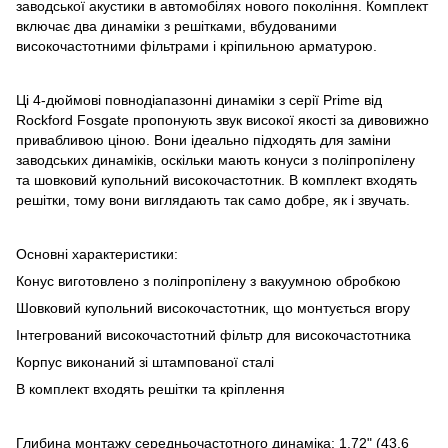
заводської акустики в автомобілях нового покоління. Комплект
включає два динаміки з решітками, вбудованими
високочастотними фільтрами і кріпильною арматурою.
Ці 4-дюймові повнодіапазонні динаміки з серії Prime від
Rockford Fosgate пропонують звук високої якості за дивовижно
привабливою ціною. Вони ідеально підходять для заміни
заводських динаміків, оскільки мають конуси з поліпропілену
та шовковий купольний високочастотник. В комплект входять
решітки, тому вони виглядають так само добре, як і звучать.
Основні характеристики:
Конус виготовлено з поліпропілену з вакуумною обробкою
Шовковий купольний високочастотник, що монтується вгору
Інтегрований високочастотний фільтр для високочастотника
Корпус виконаний зі штампованої сталі
В комплект входять решітки та кріплення
Глибина монтажу середньочастотного динаміка: 1.72" (43.6