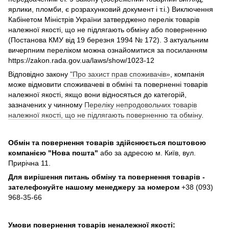
ярлики, пломби, є розрахунковий документ і т.і.) Виключення
Кабінетом Міністрів України затверджено перелік товарів
належної якості, що не підлягають обміну або поверненню
(Постанова КМУ від 19 березня 1994 № 172). З актуальним
вичерпним переліком можна ознайомитися за посиланням
https://zakon.rada.gov.ua/laws/show/1023-12
Відповідно закону
"Про захист прав споживачів»
, компанія
може відмовити споживачеві в обміні та поверненні товарів
належної якості, якщо вони відносяться до категорій,
зазначених у чинному
Переліку непродовольчих товарів
належної якості, що не підлягають поверненню та обміну
.
Обмін та повернення товарів здійснюється поштовою
компанією
"Нова пошта"
або за адресою м. Київ, вул.
Прирічна 11.
Для вирішення питань обміну та повернення товарів -
зателефонуйте нашому менеджеру за номером
+38 (093)
968-35-66
Умови повернення товарів неналежної якості: