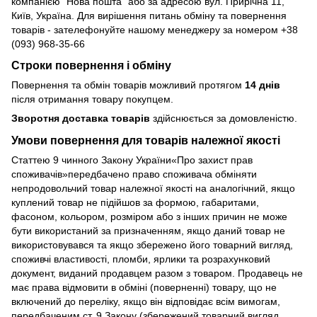
компанією "Нова пошта" або за адресою вул. Прирічна 11,
Київ, Україна. Для вирішення питань обміну та повернення
товарів - зателефонуйте нашому менеджеру за номером +38
(093) 968-35-66
Строки повернення і обміну
Повернення та обмін товарів можливий протягом
14 днів
після отримання товару покупцем.
Зворотня доставка товарів
здійснюється за домовленістю.
Умови повернення для товарів належної якості
Статтею 9 чинного Закону України«Про захист прав
споживачів»передбачено право споживача обміняти
непродовольчий товар належної якості на аналогічний, якщо
куплений товар не підійшов за формою, габаритами,
фасоном, кольором, розміром або з інших причин не може
бути використаний за призначенням, якщо даний товар не
використовувався та якщо збережено його товарний вигляд,
споживчі властивості, пломби, ярлики та розрахунковий
документ, виданий продавцем разом з товаром. Продавець не
має права відмовити в обміні (поверненні) товару, що не
включений до переліку, якщо він відповідає всім вимогам,
передбаченим ст. 9 Закону (збережений товарний вигляд,