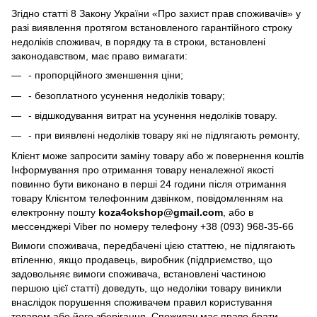
Згідно статті 8 Закону України «Про захист прав споживачів» у
разі виявлення протягом встановленого гарантійного строку
недоліків споживач, в порядку та в строки, встановлені
законодавством, має право вимагати:
- пропорційного зменшення ціни;
- безоплатного усунення недоліків товару;
- відшкодування витрат на усунення недоліків товару.
- при виявлені недоліків товару які не підлягають ремонту,
Клієнт може запросити заміну товару або ж повернення коштів
Інформування про отримання товару неналежної якості
повинно бути виконано в перші 24 години після отримання
товару Клієнтом телефонним дзвінком, повідомленням на
електронну пошту
koza4okshop@gmail.com
, або в
мессенджері Viber по номеру телефону +38 (093) 968-35-66
Вимоги споживача, передбачені цією статтею, не підлягають
втіленню, якщо продавець, виробник (підприємство, що
задовольняє вимоги споживача, встановлені частиною
першою цієї статті) доведуть, що недоліки товару виникли
внаслідок порушення споживачем правил користування
товаром або його зберігання. Споживач має право брати