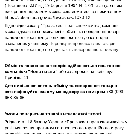
(Постанова КМУ від 19 березня 1994 № 172). З актуальним
вичерпним переліком можна ознайомитися за посиланням
https://zakon.rada.gov.ua/laws/show/1023-12
Відповідно закону
"Про захист прав споживачів»
, компанія
може відмовити споживачеві в обміні та поверненні товарів
належної якості, якщо вони відносяться до категорій,
зазначених у чинному
Переліку непродовольчих товарів
належної якості, що не підлягають поверненню та обміну
.
Обмін та повернення товарів здійснюється поштовою
компанією
"Нова пошта"
або за адресою м. Київ, вул.
Прирічна 11.
Для вирішення питань обміну та повернення товарів -
зателефонуйте нашому менеджеру за номером
+38 (093)
968-35-66
Умови повернення товарів неналежної якості:
Згідно статті 8 Закону України «Про захист прав споживачів» у
разі виявлення протягом встановленого гарантійного строку
недоліків споживач, в порядку та в строки, встановлені