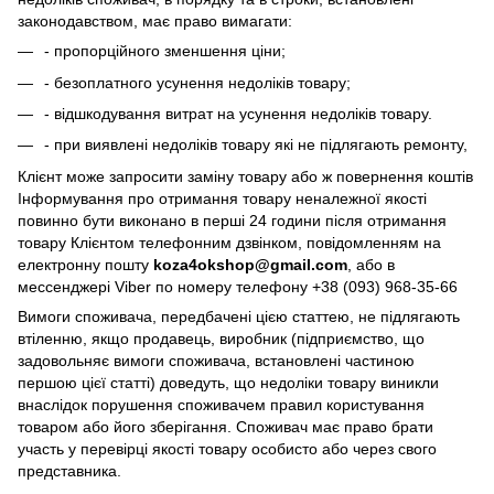
законодавством, має право вимагати:
- пропорційного зменшення ціни;
- безоплатного усунення недоліків товару;
- відшкодування витрат на усунення недоліків товару.
- при виявлені недоліків товару які не підлягають ремонту,
Клієнт може запросити заміну товару або ж повернення коштів
Інформування про отримання товару неналежної якості
повинно бути виконано в перші 24 години після отримання
товару Клієнтом телефонним дзвінком, повідомленням на
електронну пошту
koza4okshop@gmail.com
, або в
мессенджері Viber по номеру телефону +38 (093) 968-35-66
Вимоги споживача, передбачені цією статтею, не підлягають
втіленню, якщо продавець, виробник (підприємство, що
задовольняє вимоги споживача, встановлені частиною
першою цієї статті) доведуть, що недоліки товару виникли
внаслідок порушення споживачем правил користування
товаром або його зберігання. Споживач має право брати
участь у перевірці якості товару особисто або через свого
представника.