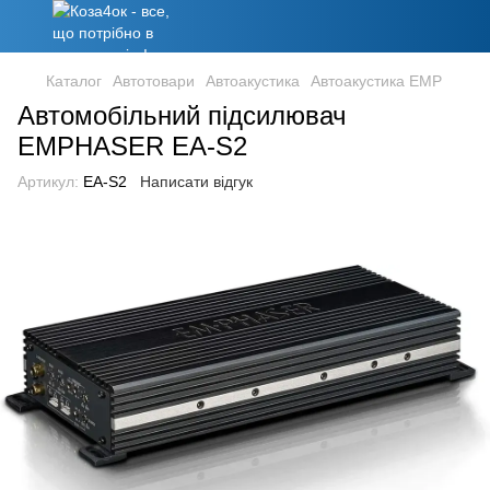
Каталог
Автотовари
Автоакустика
Автоакустика EMP
Автомобільний підсилювач
EMPHASER EA-S2
Артикул:
EA-S2
Написати відгук