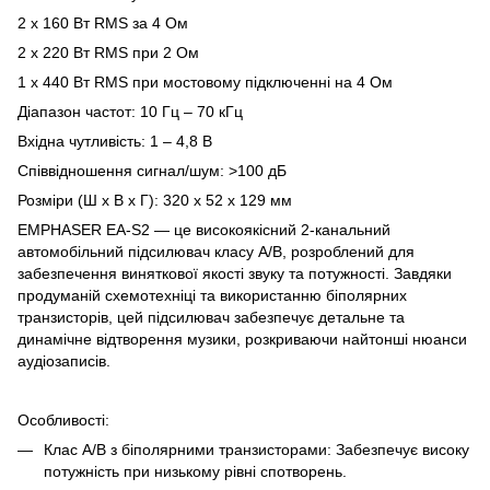
2 x 160 Вт RMS за 4 Ом
2 x 220 Вт RMS при 2 Ом
1 x 440 Вт RMS при мостовому підключенні на 4 Ом
Діапазон частот: 10 Гц – 70 кГц
Вхідна чутливість: 1 – 4,8 В
Співвідношення сигнал/шум: >100 дБ
Розміри (Ш x В x Г): 320 x 52 x 129 мм
EMPHASER EA-S2 — це високоякісний 2-канальний
автомобільний підсилювач класу A/B, розроблений для
забезпечення виняткової якості звуку та потужності. Завдяки
продуманій схемотехніці та використанню біполярних
транзисторів, цей підсилювач забезпечує детальне та
динамічне відтворення музики, розкриваючи найтонші нюанси
аудіозаписів.
Особливості:
Клас A/B з біполярними транзисторами: Забезпечує високу
потужність при низькому рівні спотворень.