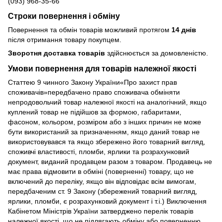
(093) 968-35-66
Строки повернення і обміну
Повернення та обмін товарів можливий протягом
14 днів
після отримання товару покупцем.
Зворотня доставка товарів
здійснюється за домовленістю.
Умови повернення для товарів належної якості
Статтею 9 чинного Закону України«Про захист прав
споживачів»передбачено право споживача обміняти
непродовольчий товар належної якості на аналогічний, якщо
куплений товар не підійшов за формою, габаритами,
фасоном, кольором, розміром або з інших причин не може
бути використаний за призначенням, якщо даний товар не
використовувався та якщо збережено його товарний вигляд,
споживчі властивості, пломби, ярлики та розрахунковий
документ, виданий продавцем разом з товаром. Продавець не
має права відмовити в обміні (поверненні) товару, що не
включений до переліку, якщо він відповідає всім вимогам,
передбаченим ст. 9 Закону (збережений товарний вигляд,
ярлики, пломби, є розрахунковий документ і т.і.) Виключення
Кабінетом Міністрів України затверджено перелік товарів
належної якості, що не підлягають обміну або поверненню