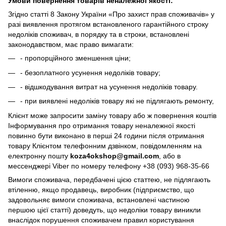
Умови повернення товарів неналежної якості:
Згідно статті 8 Закону України «Про захист прав споживачів» у
разі виявлення протягом встановленого гарантійного строку
недоліків споживач, в порядку та в строки, встановлені
законодавством, має право вимагати:
- пропорційного зменшення ціни;
- безоплатного усунення недоліків товару;
- відшкодування витрат на усунення недоліків товару.
- при виявлені недоліків товару які не підлягають ремонту,
Клієнт може запросити заміну товару або ж повернення коштів
Інформування про отримання товару неналежної якості
повинно бути виконано в перші 24 години після отримання
товару Клієнтом телефонним дзвінком, повідомленням на
електронну пошту
koza4okshop@gmail.com
, або в
мессенджері Viber по номеру телефону +38 (093) 968-35-66
Вимоги споживача, передбачені цією статтею, не підлягають
втіленню, якщо продавець, виробник (підприємство, що
задовольняє вимоги споживача, встановлені частиною
першою цієї статті) доведуть, що недоліки товару виникли
внаслідок порушення споживачем правил користування