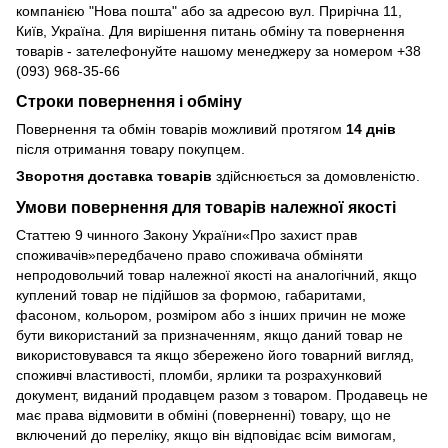
компанією "Нова пошта" або за адресою вул. Прирічна 11,
Київ, Україна. Для вирішення питань обміну та повернення
товарів - зателефонуйте нашому менеджеру за номером +38
(093) 968-35-66
Строки повернення і обміну
Повернення та обмін товарів можливий протягом
14 днів
після отримання товару покупцем.
Зворотня доставка товарів
здійснюється за домовленістю.
Умови повернення для товарів належної якості
Статтею 9 чинного Закону України«Про захист прав
споживачів»передбачено право споживача обміняти
непродовольчий товар належної якості на аналогічний, якщо
куплений товар не підійшов за формою, габаритами,
фасоном, кольором, розміром або з інших причин не може
бути використаний за призначенням, якщо даний товар не
використовувався та якщо збережено його товарний вигляд,
споживчі властивості, пломби, ярлики та розрахунковий
документ, виданий продавцем разом з товаром. Продавець не
має права відмовити в обміні (поверненні) товару, що не
включений до переліку, якщо він відповідає всім вимогам,