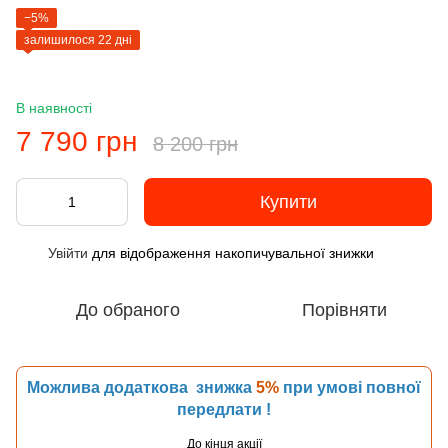
−5%
залишилося 22 дні
В наявності
7 790 грн
8 200 грн
Купити
Увійти
для відображення накопичувальної знижки
%
До обраного
Порівняти
Можлива додаткова знижка
5%
при умові повної
передлати !
До кінця акції