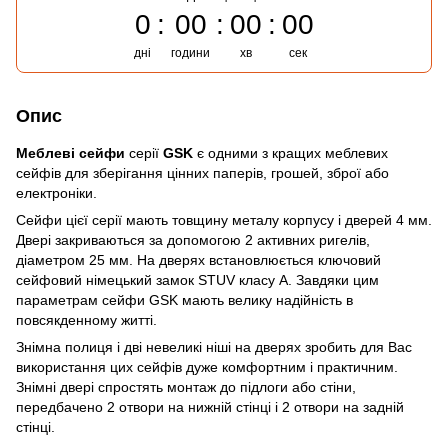
0
00
00
00
дні
години
хв
сек
Опис
Меблеві сейфи
серії
GSK
є одними з кращих меблевих
сейфів для зберігання цінних паперів, грошей, зброї або
електроніки.
Сейфи цієї серії мають товщину металу корпусу і дверей 4 мм.
Двері закриваються за допомогою 2 активних ригелів,
діаметром 25 мм. На дверях встановлюється ключовий
сейфовий німецький замок STUV класу А. Завдяки цим
параметрам сейфи GSK мають велику надійність в
повсякденному житті.
Знімна полиця і дві невеликі ніші на дверях зробить для Вас
використання цих сейфів дуже комфортним і практичним.
Знімні двері спростять монтаж до підлоги або стіни,
передбачено 2 отвори на нижній стінці і 2 отвори на задній
стінці.