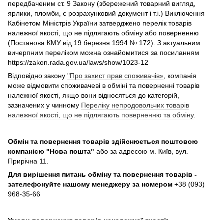
передбаченим ст. 9 Закону (збережений товарний вигляд,
ярлики, пломби, є розрахунковий документ і т.і.) Виключення
Кабінетом Міністрів України затверджено перелік товарів
належної якості, що не підлягають обміну або поверненню
(Постанова КМУ від 19 березня 1994 № 172). З актуальним
вичерпним переліком можна ознайомитися за посиланням
https://zakon.rada.gov.ua/laws/show/1023-12
Відповідно закону
"Про захист прав споживачів»
, компанія
може відмовити споживачеві в обміні та поверненні товарів
належної якості, якщо вони відносяться до категорій,
зазначених у чинному
Переліку непродовольчих товарів
належної якості, що не підлягають поверненню та обміну
.
Обмін та повернення товарів здійснюється поштовою
компанією
"Нова пошта"
або за адресою м. Київ, вул.
Прирічна 11.
Для вирішення питань обміну та повернення товарів -
зателефонуйте нашому менеджеру за номером
+38 (093)
968-35-66