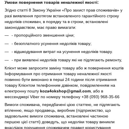
Умови повернення товарів неналежної якості:
Згідно статті 8 Закону України «Про захист прав споживачів» у
разі виявлення протягом встановленого гарантійного строку
недоліків споживач, в порядку та в строки, встановлені
законодавством, має право вимагати:
- пропорційного зменшення ціни;
- безоплатного усунення недоліків товару;
- відшкодування витрат на усунення недоліків товару.
- при виявлені недоліків товару які не підлягають ремонту,
Клієнт може запросити заміну товару або ж повернення коштів
Інформування про отримання товару неналежної якості
повинно бути виконано в перші 24 години після отримання
товару Клієнтом телефонним дзвінком, повідомленням на
електронну пошту
koza4okshop@gmail.com
, або в
мессенджері Viber по номеру телефону +38 (093) 968-35-66
Вимоги споживача, передбачені цією статтею, не підлягають
втіленню, якщо продавець, виробник (підприємство, що
задовольняє вимоги споживача, встановлені частиною
першою цієї статті) доведуть, що недоліки товару виникли
внаслідок порушення споживачем правил користування