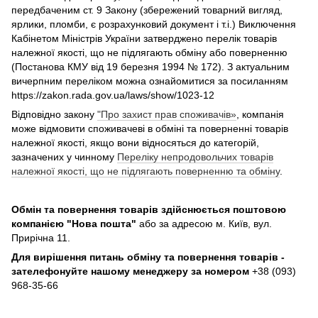
передбаченим ст. 9 Закону (збережений товарний вигляд,
ярлики, пломби, є розрахунковий документ і т.і.) Виключення
Кабінетом Міністрів України затверджено перелік товарів
належної якості, що не підлягають обміну або поверненню
(Постанова КМУ від 19 березня 1994 № 172). З актуальним
вичерпним переліком можна ознайомитися за посиланням
https://zakon.rada.gov.ua/laws/show/1023-12
Відповідно закону
"Про захист прав споживачів»
, компанія
може відмовити споживачеві в обміні та поверненні товарів
належної якості, якщо вони відносяться до категорій,
зазначених у чинному
Переліку непродовольчих товарів
належної якості, що не підлягають поверненню та обміну
.
Обмін та повернення товарів здійснюється поштовою
компанією
"Нова пошта"
або за адресою м. Київ, вул.
Прирічна 11.
Для вирішення питань обміну та повернення товарів -
зателефонуйте нашому менеджеру за номером
+38 (093)
968-35-66