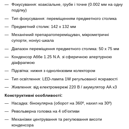
Фокусування: коаксіальне, грубе і точне (0.002 мм на одну
поділку)
Тип фокусування: переміщенням предметного столика
Предметний столик: 142 х 132 мм
Механічний препаратопереміщувач, мікрометричні
супорти, ноніус-шкала
Діапазон переміщення предметного столика: 50 х 75 мм
Конденсор Аббе 1.25 N.A. зі сферичною апертурною
діафрагмою
Підсвітка: нижня з однолінзовим колектором
Тип освітлення: LED-лампа 1W регульованої яскравості
Живлення: від електромережі 220 В / акумулятор АА х3
Конструктивні особливості:
Насадка: бінокулярна (оборот на 360º, нахил на 30º)
Револьверна головка на 4 об'єктиви
Механізми центрування та регулювання висоти
конденсора