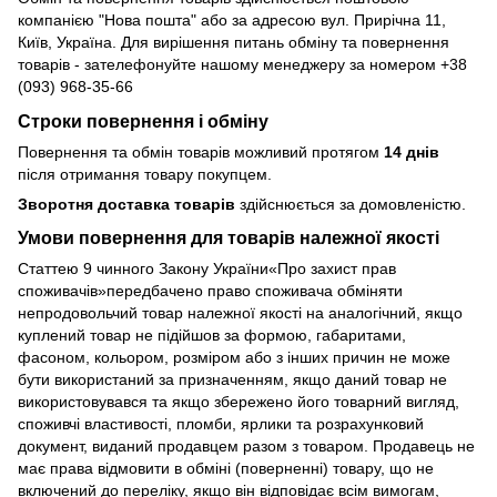
компанією "Нова пошта" або за адресою вул. Прирічна 11,
Київ, Україна. Для вирішення питань обміну та повернення
товарів - зателефонуйте нашому менеджеру за номером +38
(093) 968-35-66
Строки повернення і обміну
Повернення та обмін товарів можливий протягом
14 днів
після отримання товару покупцем.
Зворотня доставка товарів
здійснюється за домовленістю.
Умови повернення для товарів належної якості
Статтею 9 чинного Закону України«Про захист прав
споживачів»передбачено право споживача обміняти
непродовольчий товар належної якості на аналогічний, якщо
куплений товар не підійшов за формою, габаритами,
фасоном, кольором, розміром або з інших причин не може
бути використаний за призначенням, якщо даний товар не
використовувався та якщо збережено його товарний вигляд,
споживчі властивості, пломби, ярлики та розрахунковий
документ, виданий продавцем разом з товаром. Продавець не
має права відмовити в обміні (поверненні) товару, що не
включений до переліку, якщо він відповідає всім вимогам,