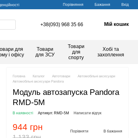
Порівняння
Бажання
Вхід
денційності
Мій кошик
+38(093) 968 35 66
Товари
овари для
Товари
Хобі та
для
ому і офісу
для ЗСУ
захоплення
спорту
Головна
Каталог
Автотовари
Автомобільні аксесуари
Автомобільні аксесуари Pandora
Модуль автозапуска Pandora
RMD-5M
В наявності
Артикул: RMD-5M
Написати відгук
944 грн
Порівняти
В бажання
1 133 грн