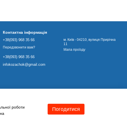
Контактна інформація
+38(093) 968 35 66
м. Київ - 04210, вулиця Прирічна
11
Передзвонити вам?
Мапа проїзду
+38(093) 968 35 66
infokozachok@gmail.com
альної роботи
Погодитися
 на