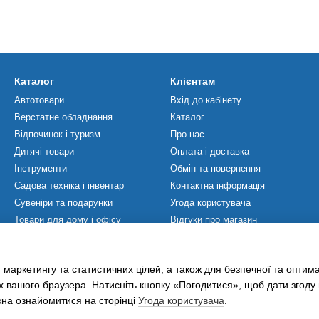
Каталог
Клієнтам
Автотовари
Вхід до кабінету
Верстатне обладнання
Каталог
Відпочинок і туризм
Про нас
Дитячі товари
Оплата і доставка
Інструменти
Обмін та повернення
Садова техніка і інвентар
Контактна інформація
Сувеніри та подарунки
Угода користувача
Товари для дому і офісу
Відгуки про магазин
Товари для ЗСУ
Мапа сайту
Товари для спорту
Політика Конфіденційності
 маркетингу та статистичних цілей, а також для безпечної та оптим
Хобі та захоплення
х вашого браузера. Натисніть кнопку «Погодитися», щоб дати згоду
жна ознайомитися на сторінці
Угода користувача
.