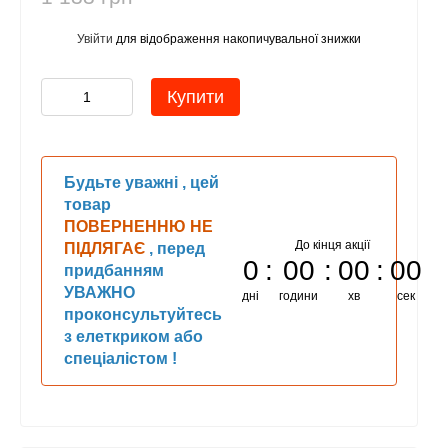
Увійти
для відображення накопичувальної знижки
%
Купити
Будьте уважні , цей
товар
ПОВЕРНЕННЮ НЕ
До кінця акції
ПІДЛЯГАЄ
, перед
0
00
00
00
придбанням
УВАЖНО
дні
години
хв
сек
проконсультуйтесь
з елеткриком або
спеціалістом !