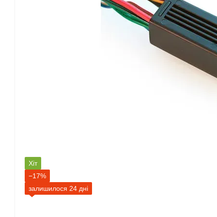
Хіт
−17%
залишилося 24 дні