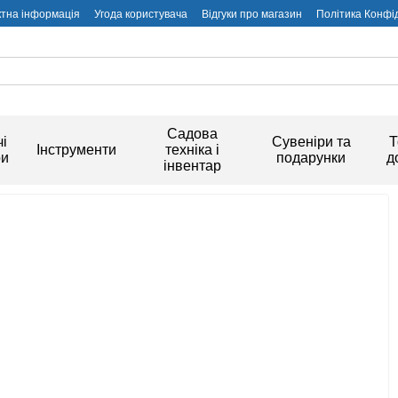
ктна інформація
Угода користувача
Відгуки про магазин
Політика Конфі
Садова
і
Сувеніри та
Т
Інструменти
техніка і
ри
подарунки
д
інвентар