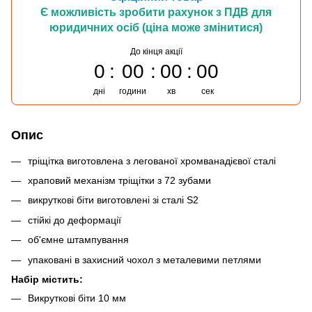
Є можливість зробити рахунок з ПДВ для
юридичних осіб (ціна може змінитися)
До кінця акції
0
00
00
00
дні
години
хв
сек
Опис
тріщітка виготовлена з легованої хромванадієвої сталі
храповий механізм тріщітки з 72 зубами
викруткові біти виготовлені зі сталі S2
стійкі до деформації
об'ємне штампування
упаковані в захисний чохол з металевими петлями
Набір містить:
Викруткові біти 10 мм