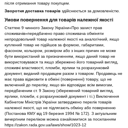
після отримання товару покупцем.
Зворотня доставка товарів
здійснюється за домовленістю.
Умови повернення для товарів належної якості
Статтею 9 чинного Закону України«Про захист прав
споживачів»передбачено право споживача обміняти
непродовольчий товар належної якості на аналогічний, якщо
куплений товар не підійшов за формою, габаритами,
фасоном, кольором, розміром або з інших причин не може
бути використаний за призначенням, якщо даний товар не
використовувався та якщо збережено його товарний вигляд,
споживчі властивості, пломби, ярлики та розрахунковий
документ, виданий продавцем разом з товаром. Продавець не
має права відмовити в обміні (поверненні) товару, що не
включений до переліку, якщо він відповідає всім вимогам,
передбаченим ст. 9 Закону (збережений товарний вигляд,
ярлики, пломби, є розрахунковий документ і т.і.) Виключення
Кабінетом Міністрів України затверджено перелік товарів
належної якості, що не підлягають обміну або поверненню
(Постанова КМУ від 19 березня 1994 № 172). З актуальним
вичерпним переліком можна ознайомитися за посиланням
https://zakon.rada.gov.ua/laws/show/1023-12