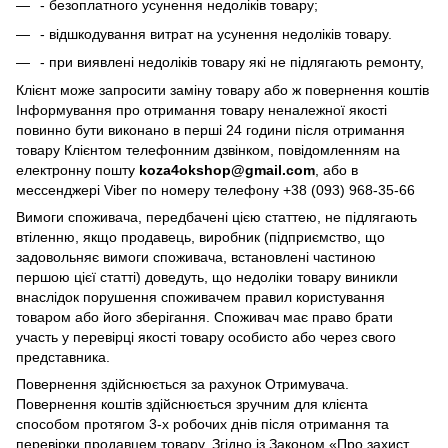
- безоплатного усунення недоліків товару;
- відшкодування витрат на усунення недоліків товару.
- при виявлені недоліків товару які не підлягають ремонту,
Клієнт може запросити заміну товару або ж повернення коштів
Інформування про отримання товару неналежної якості
повинно бути виконано в перші 24 години після отримання
товару Клієнтом телефонним дзвінком, повідомленням на
електронну пошту
koza4okshop@gmail.com
, або в
мессенджері Viber по номеру телефону +38 (093) 968-35-66
Вимоги споживача, передбачені цією статтею, не підлягають
втіленню, якщо продавець, виробник (підприємство, що
задовольняє вимоги споживача, встановлені частиною
першою цієї статті) доведуть, що недоліки товару виникли
внаслідок порушення споживачем правил користування
товаром або його зберігання. Споживач має право брати
участь у перевірці якості товару особисто або через свого
представника.
Повернення здійснюється за рахунок Отримувача.
Повернення коштів здійснюється зручним для клієнта
способом протягом 3-х робочих днів після отримання та
перевірки продавцем товару. Згідно із Законом «Про захист