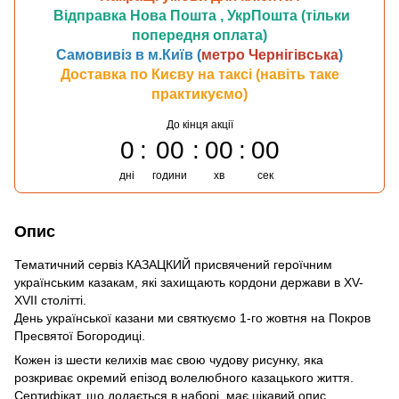
Відправка Нова Пошта , УкрПошта (тільки
попередня оплата)
Самовивіз в м.Київ (
метро Чернігівська
)
Доставка по Києву на таксі (навіть таке
практикуємо)
До кінця акції
0
00
00
00
дні
години
хв
сек
Опис
Тематичний сервіз КАЗАЦКИЙ присвячений героїчним
українським казакам, які захищають кордони держави в XV-
XVII столітті.
День української казани ми святкуємо 1-го жовтня на Покров
Пресвятої Богородиці.
Кожен із шести келихів має свою чудову рисунку, яка
розкриває окремий епізод волелюбного казацького життя.
Сертифікат, що додається в наборі, має цікавий опис