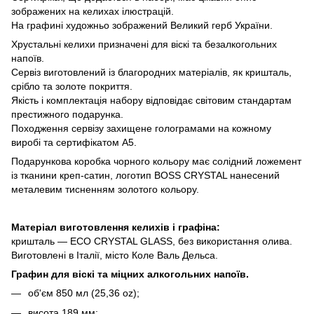
зображених на келихах ілюстрацій.
На графині художньо зображений Великий герб України.
Хрустальні келихи призначені для віскі та безалкогольних
напоїв.
Сервіз виготовлений із благородних матеріалів, як кришталь,
срібло та золоте покриття.
Якість і комплектація набору відповідає світовим стандартам
престижного подарунка.
Походження сервізу захищене голограмами на кожному
виробі та сертифікатом А5.
Подарункова коробка чорного кольору має солідний ложемент
із тканини креп-сатин, логотип BOSS CRYSTAL нанесений
металевим тисненням золотого кольору.
Матеріал виготовлення келихів і графіна:
кришталь — ECO CRYSTAL GLASS, без використання олива.
Виготовлені в Італії, місто Коле Валь Дельса.
Графин для віскі та міцних алкогольних напоїв.
об'єм 850 мл (25,36 oz);
висота 189 мм;