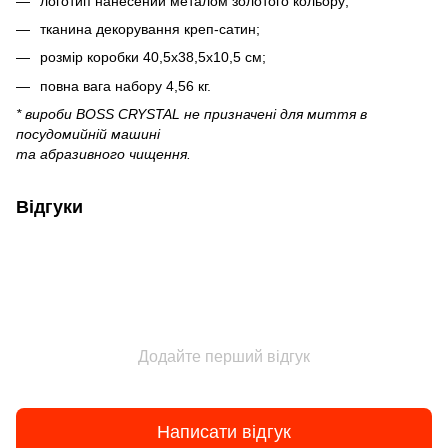
логотип нанесений металом золотого кольору;
тканина декорування креп-сатин;
розмір коробки 40,5х38,5х10,5 см;
повна вага набору 4,56 кг.
* вироби BOSS CRYSTAL не призначені для миття в
посудомийній машині
та абразивного чищення.
Відгуки
Додайте перший відгук
Написати відгук