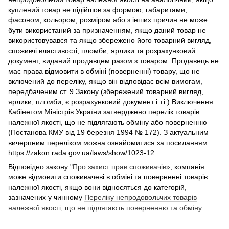
куплений товар не підійшов за формою, габаритами,
фасоном, кольором, розміром або з інших причин не може
бути використаний за призначенням, якщо даний товар не
використовувався та якщо збережено його товарний вигляд,
споживчі властивості, пломби, ярлики та розрахунковий
документ, виданий продавцем разом з товаром. Продавець не
має права відмовити в обміні (поверненні) товару, що не
включений до переліку, якщо він відповідає всім вимогам,
передбаченим ст. 9 Закону (збережений товарний вигляд,
ярлики, пломби, є розрахунковий документ і т.і.) Виключення
Кабінетом Міністрів України затверджено перелік товарів
належної якості, що не підлягають обміну або поверненню
(Постанова КМУ від 19 березня 1994 № 172). З актуальним
вичерпним переліком можна ознайомитися за посиланням
https://zakon.rada.gov.ua/laws/show/1023-12
Відповідно закону
"Про захист прав споживачів»
, компанія
може відмовити споживачеві в обміні та поверненні товарів
належної якості, якщо вони відносяться до категорій,
зазначених у чинному
Переліку непродовольчих товарів
належної якості, що не підлягають поверненню та обміну
.