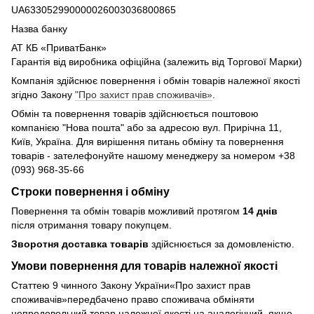
UA633052990000026003036800865
Назва банку
АТ КБ «ПриватБанк»
Гарантія від виробника офіційна (залежить від Торгової Марки)
Компанія здійснює повернення і обмін товарів належної якості
згідно Закону
"Про захист прав споживачів»
.
Обмін та повернення товарів здійснюється поштовою
компанією "Нова пошта" або за адресою вул. Прирічна 11,
Київ, Україна. Для вирішення питань обміну та повернення
товарів - зателефонуйте нашому менеджеру за номером +38
(093) 968-35-66
Строки повернення і обміну
Повернення та обмін товарів можливий протягом
14 днів
після отримання товару покупцем.
Зворотня доставка товарів
здійснюється за домовленістю.
Умови повернення для товарів належної якості
Статтею 9 чинного Закону України«Про захист прав
споживачів»передбачено право споживача обміняти
непродовольчий товар належної якості на аналогічний, якщо