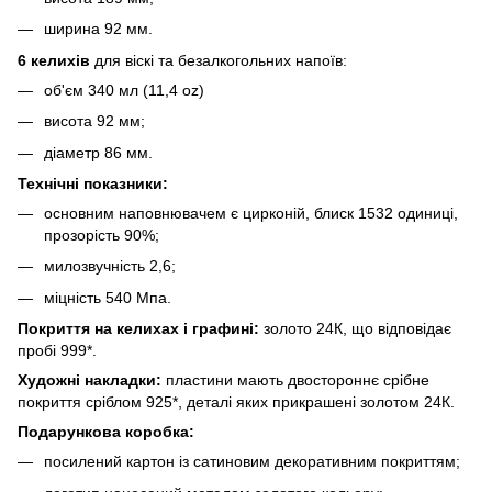
ширина 92 мм.
6 келихів
для віскі та безалкогольних напоїв:
об'єм 340 мл (11,4 oz)
висота 92 мм;
діаметр 86 мм.
Технічні показники:
основним наповнювачем є цирконій, блиск 1532 одиниці,
прозорість 90%;
милозвучність 2,6;
міцність 540 Мпа.
Покриття на келихах і графині:
золото 24К, що відповідає
пробі 999*.
Художні накладки:
пластини мають двостороннє срібне
покриття сріблом 925*, деталі яких прикрашені золотом 24К.
Подарункова коробка:
посилений картон із сатиновим декоративним покриттям;