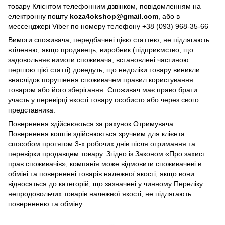
товару Клієнтом телефонним дзвінком, повідомленням на
електронну пошту
koza4okshop@gmail.com
, або в
мессенджері Viber по номеру телефону +38 (093) 968-35-66
Вимоги споживача, передбачені цією статтею, не підлягають
втіленню, якщо продавець, виробник (підприємство, що
задовольняє вимоги споживача, встановлені частиною
першою цієї статті) доведуть, що недоліки товару виникли
внаслідок порушення споживачем правил користування
товаром або його зберігання. Споживач має право брати
участь у перевірці якості товару особисто або через свого
представника.
Повернення здійснюється за рахунок Отримувача.
Повернення коштів здійснюється зручним для клієнта
способом протягом 3-х робочих днів після отримання та
перевірки продавцем товару. Згідно із Законом «Про захист
прав споживачів», компанія може відмовити споживачеві в
обміні та поверненні товарів належної якості, якщо вони
відносяться до категорій, що зазначені у чинному Переліку
непродовольчих товарів належної якості, не підлягають
поверненню та обміну.