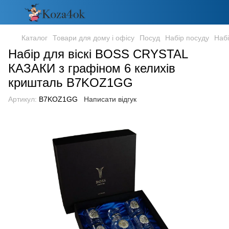
Каталог
Товари для дому і офісу
Посуд
Набір посуду
Наб
Набір для віскі BOSS CRYSTAL
КАЗАКИ з графіном 6 келихів
кришталь B7KOZ1GG
Артикул:
B7KOZ1GG
Написати відгук