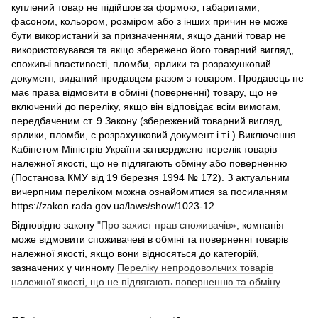
куплений товар не підійшов за формою, габаритами,
фасоном, кольором, розміром або з інших причин не може
бути використаний за призначенням, якщо даний товар не
використовувався та якщо збережено його товарний вигляд,
споживчі властивості, пломби, ярлики та розрахунковий
документ, виданий продавцем разом з товаром. Продавець не
має права відмовити в обміні (поверненні) товару, що не
включений до переліку, якщо він відповідає всім вимогам,
передбаченим ст. 9 Закону (збережений товарний вигляд,
ярлики, пломби, є розрахунковий документ і т.і.) Виключення
Кабінетом Міністрів України затверджено перелік товарів
належної якості, що не підлягають обміну або поверненню
(Постанова КМУ від 19 березня 1994 № 172). З актуальним
вичерпним переліком можна ознайомитися за посиланням
https://zakon.rada.gov.ua/laws/show/1023-12
Відповідно закону
"Про захист прав споживачів»
, компанія
може відмовити споживачеві в обміні та поверненні товарів
належної якості, якщо вони відносяться до категорій,
зазначених у чинному
Переліку непродовольчих товарів
належної якості, що не підлягають поверненню та обміну
.