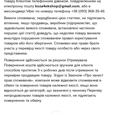
товару Клієнтом телефонним дзвінком, повідомленням на
електронну пошту
koza4okshop@gmail.com
, або в
мессенджері Viber по номеру телефону +38 (093) 968-35-66
Вимоги споживача, передбачені цією статтею, не підлягають
втіленню, якщо продавець, виробник (підприємство, що
задовольняє вимоги споживача, встановлені частиною
першою цієї статті) доведуть, що недоліки товару виникли
внаслідок порушення споживачем правил користування
товаром або його зберігання. Споживач має право брати
участь у перевірці якості товару особисто або через свого
представника.
Повернення здійснюється за рахунок Отримувача.
Повернення коштів здійснюється зручним для клієнта
способом протягом 3-х робочих днів після отримання та
перевірки продавцем товару. Згідно із Законом «Про захист
прав споживачів», компанія може відмовити споживачеві в
обміні та поверненні товарів належної якості, якщо вони
відносяться до категорій, що зазначені у чинному Переліку
непродовольчих товарів належної якості, не підлягають
поверненню та обміну.