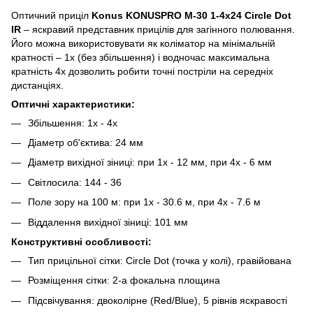
Оптичний приціл
Konus KONUSPRO M-30 1-4x24 Circle Dot
IR
– яскравий представник прицілів для загінного полювання.
Його можна використовувати як коліматор на мінімальній
кратності – 1x (без збільшення) і водночас максимальна
кратність 4х дозволить робити точні постріли на середніх
дистанціях.
Оптичні характеристики:
Збільшення: 1x - 4x
Діаметр об'єктива: 24 мм
Діаметр вихідної зіниці: при 1х - 12 мм, при 4х - 6 мм
Світлосила: 144 - 36
Поле зору на 100 м: при 1х - 30.6 м, при 4х - 7.6 м
Віддалення вихідної зіниці: 101 мм
Конструктивні особливості:
Тип прицільної сітки: Circle Dot (точка у колі), гравійована
Розміщення сітки: 2-а фокальна площина
Підсвічування: двоколірне (Red/Blue), 5 рівнів яскравості