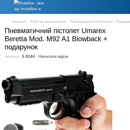
Каталог
Хобі та захоплення
Пневматичні пістолети
Пневма
Пневматичний пістолет Umarex
Beretta Mod. M92 A1 Blowback +
подарунок
Артикул:
5.8144
Написати відгук