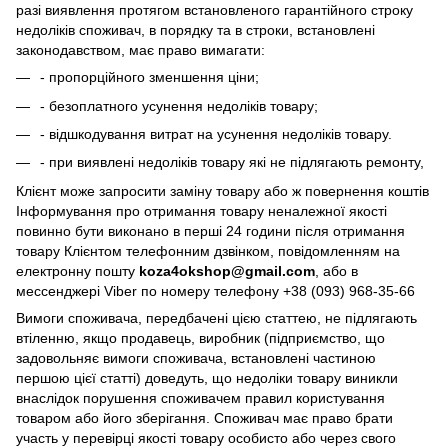
разі виявлення протягом встановленого гарантійного строку
недоліків споживач, в порядку та в строки, встановлені
законодавством, має право вимагати:
- пропорційного зменшення ціни;
- безоплатного усунення недоліків товару;
- відшкодування витрат на усунення недоліків товару.
- при виявлені недоліків товару які не підлягають ремонту,
Клієнт може запросити заміну товару або ж повернення коштів
Інформування про отримання товару неналежної якості
повинно бути виконано в перші 24 години після отримання
товару Клієнтом телефонним дзвінком, повідомленням на
електронну пошту
koza4okshop@gmail.com
, або в
мессенджері Viber по номеру телефону +38 (093) 968-35-66
Вимоги споживача, передбачені цією статтею, не підлягають
втіленню, якщо продавець, виробник (підприємство, що
задовольняє вимоги споживача, встановлені частиною
першою цієї статті) доведуть, що недоліки товару виникли
внаслідок порушення споживачем правил користування
товаром або його зберігання. Споживач має право брати
участь у перевірці якості товару особисто або через свого