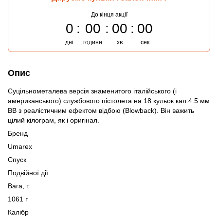
До кінця акції
0
00
00
00
дні
години
хв
сек
Опис
Суцільнометалева версія знаменитого італійського (і
американського) службового пістолета на 18 кульок кал.4.5 мм
BB з реалістичним ефектом відбою (Blowback). Він важить
цілий кілограм, як і оригінал.
Бренд
Umarex
Спуск
Подвійної дії
Вага, г.
1061 г
Калібр