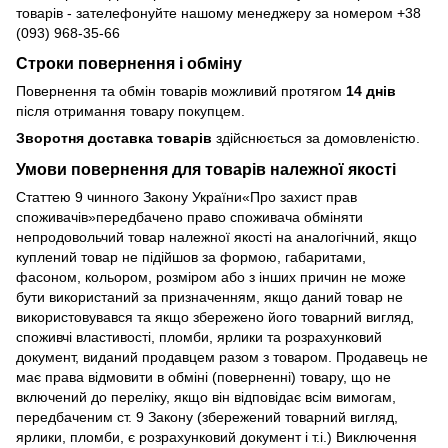
товарів - зателефонуйте нашому менеджеру за номером +38
(093) 968-35-66
Строки повернення і обміну
Повернення та обмін товарів можливий протягом
14 днів
після отримання товару покупцем.
Зворотня доставка товарів
здійснюється за домовленістю.
Умови повернення для товарів належної якості
Статтею 9 чинного Закону України«Про захист прав
споживачів»передбачено право споживача обміняти
непродовольчий товар належної якості на аналогічний, якщо
куплений товар не підійшов за формою, габаритами,
фасоном, кольором, розміром або з інших причин не може
бути використаний за призначенням, якщо даний товар не
використовувався та якщо збережено його товарний вигляд,
споживчі властивості, пломби, ярлики та розрахунковий
документ, виданий продавцем разом з товаром. Продавець не
має права відмовити в обміні (поверненні) товару, що не
включений до переліку, якщо він відповідає всім вимогам,
передбаченим ст. 9 Закону (збережений товарний вигляд,
ярлики, пломби, є розрахунковий документ і т.і.) Виключення