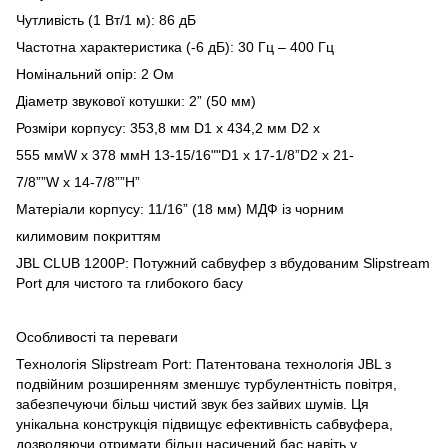
Чутливість (1 Вт/1 м): 86 дБ
Частотна характеристика (-6 дБ): 30 Гц – 400 Гц
Номінальний опір: 2 Ом
Діаметр звукової котушки: 2” (50 мм)
Розміри корпусу: 353,8 мм D1 x 434,2 мм D2 x
555 ммW x 378 ммH 13-15/16""D1 x 17-1/8”D2 x 21-
7/8””W x 14-7/8””H”
Матеріали корпусу: 11/16” (18 мм) МДФ із чорним
килимовим покриттям
JBL CLUB 1200P: Потужний сабвуфер з вбудованим Slipstream
Port для чистого та глибокого басу
Особливості та переваги
Технологія Slipstream Port: Патентована технологія JBL з
подвійним розширенням зменшує турбулентність повітря,
забезпечуючи більш чистий звук без зайвих шумів. Ця
унікальна конструкція підвищує ефективність сабвуфера,
дозволяючи отримати більш насичений бас навіть у