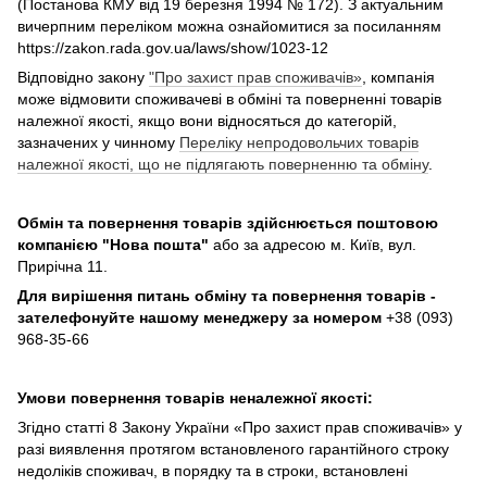
(Постанова КМУ від 19 березня 1994 № 172). З актуальним
вичерпним переліком можна ознайомитися за посиланням
https://zakon.rada.gov.ua/laws/show/1023-12
Відповідно закону
"Про захист прав споживачів»
, компанія
може відмовити споживачеві в обміні та поверненні товарів
належної якості, якщо вони відносяться до категорій,
зазначених у чинному
Переліку непродовольчих товарів
належної якості, що не підлягають поверненню та обміну
.
Обмін та повернення товарів здійснюється поштовою
компанією
"Нова пошта"
або за адресою м. Київ, вул.
Прирічна 11.
Для вирішення питань обміну та повернення товарів -
зателефонуйте нашому менеджеру за номером
+38 (093)
968-35-66
Умови повернення товарів неналежної якості:
Згідно статті 8 Закону України «Про захист прав споживачів» у
разі виявлення протягом встановленого гарантійного строку
недоліків споживач, в порядку та в строки, встановлені