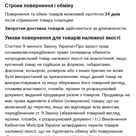
Строки повернення і обміну
Повернення та обмін товарів можливий протягом
14 днів
після отримання товару покупцем.
Зворотня доставка товарів
здійснюється за домовленістю.
Умови повернення для товарів належної якості
Статтею 9 чинного Закону України«Про захист прав
споживачів»передбачено право споживача обміняти
непродовольчий товар належної якості на аналогічний, якщо
куплений товар не підійшов за формою, габаритами,
фасоном, кольором, розміром або з інших причин не може
бути використаний за призначенням, якщо даний товар не
використовувався та якщо збережено його товарний вигляд,
споживчі властивості, пломби, ярлики та розрахунковий
документ, виданий продавцем разом з товаром. Продавець не
має права відмовити в обміні (поверненні) товару, що не
включений до переліку, якщо він відповідає всім вимогам,
передбаченим ст. 9 Закону (збережений товарний вигляд,
ярлики, пломби, є розрахунковий документ і т.і.) Виключення
Кабінетом Міністрів України затверджено перелік товарів
належної якості, що не підлягають обміну або поверненню