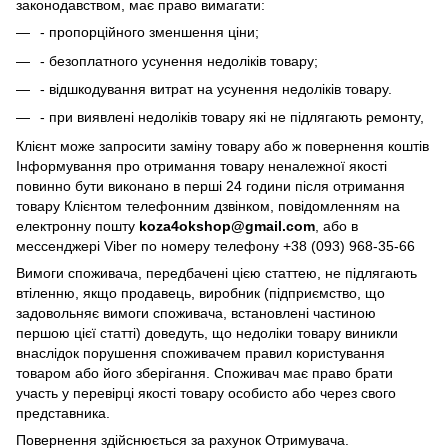
законодавством, має право вимагати:
- пропорційного зменшення ціни;
- безоплатного усунення недоліків товару;
- відшкодування витрат на усунення недоліків товару.
- при виявлені недоліків товару які не підлягають ремонту,
Клієнт може запросити заміну товару або ж повернення коштів
Інформування про отримання товару неналежної якості
повинно бути виконано в перші 24 години після отримання
товару Клієнтом телефонним дзвінком, повідомленням на
електронну пошту
koza4okshop@gmail.com
, або в
мессенджері Viber по номеру телефону +38 (093) 968-35-66
Вимоги споживача, передбачені цією статтею, не підлягають
втіленню, якщо продавець, виробник (підприємство, що
задовольняє вимоги споживача, встановлені частиною
першою цієї статті) доведуть, що недоліки товару виникли
внаслідок порушення споживачем правил користування
товаром або його зберігання. Споживач має право брати
участь у перевірці якості товару особисто або через свого
представника.
Повернення здійснюється за рахунок Отримувача.