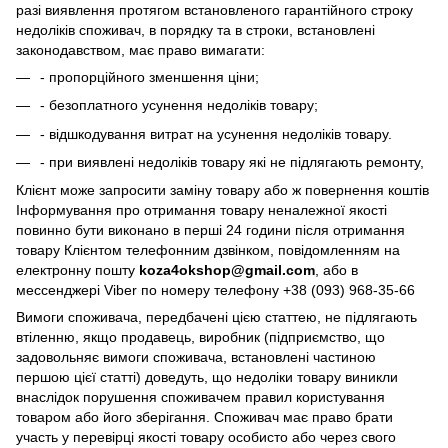
разі виявлення протягом встановленого гарантійного строку
недоліків споживач, в порядку та в строки, встановлені
законодавством, має право вимагати:
- пропорційного зменшення ціни;
- безоплатного усунення недоліків товару;
- відшкодування витрат на усунення недоліків товару.
- при виявлені недоліків товару які не підлягають ремонту,
Клієнт може запросити заміну товару або ж повернення коштів
Інформування про отримання товару неналежної якості
повинно бути виконано в перші 24 години після отримання
товару Клієнтом телефонним дзвінком, повідомленням на
електронну пошту
koza4okshop@gmail.com
, або в
мессенджері Viber по номеру телефону +38 (093) 968-35-66
Вимоги споживача, передбачені цією статтею, не підлягають
втіленню, якщо продавець, виробник (підприємство, що
задовольняє вимоги споживача, встановлені частиною
першою цієї статті) доведуть, що недоліки товару виникли
внаслідок порушення споживачем правил користування
товаром або його зберігання. Споживач має право брати
участь у перевірці якості товару особисто або через свого