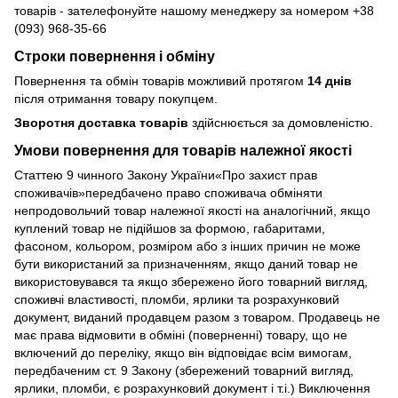
товарів - зателефонуйте нашому менеджеру за номером +38
(093) 968-35-66
Строки повернення і обміну
Повернення та обмін товарів можливий протягом
14 днів
після отримання товару покупцем.
Зворотня доставка товарів
здійснюється за домовленістю.
Умови повернення для товарів належної якості
Статтею 9 чинного Закону України«Про захист прав
споживачів»передбачено право споживача обміняти
непродовольчий товар належної якості на аналогічний, якщо
куплений товар не підійшов за формою, габаритами,
фасоном, кольором, розміром або з інших причин не може
бути використаний за призначенням, якщо даний товар не
використовувався та якщо збережено його товарний вигляд,
споживчі властивості, пломби, ярлики та розрахунковий
документ, виданий продавцем разом з товаром. Продавець не
має права відмовити в обміні (поверненні) товару, що не
включений до переліку, якщо він відповідає всім вимогам,
передбаченим ст. 9 Закону (збережений товарний вигляд,
ярлики, пломби, є розрахунковий документ і т.і.) Виключення