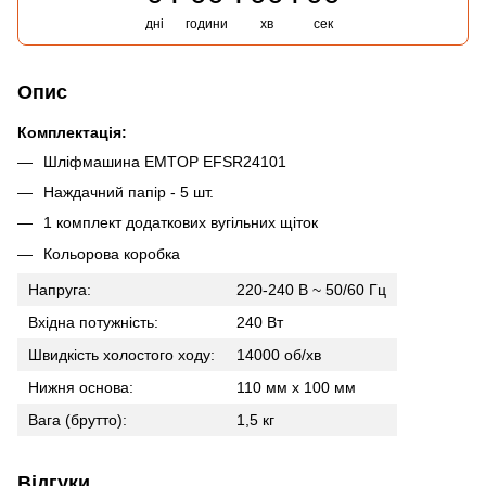
дні
години
хв
сек
Опис
Комплектація:
Шліфмашина EMTOP EFSR24101
Наждачний папір - 5 шт.
1 комплект додаткових вугільних щіток
Кольорова коробка
Напруга:
220-240 В ~ 50/60 Гц
Вхідна потужність:
240 Вт
Швидкість холостого ходу:
14000 об/хв
Нижня основа:
110 мм х 100 мм
Вага (брутто):
1,5 кг
Відгуки