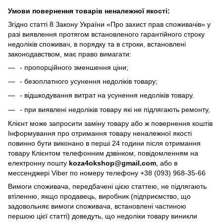
Умови повернення товарів неналежної якості:
Згідно статті 8 Закону України «Про захист прав споживачів» у
разі виявлення протягом встановленого гарантійного строку
недоліків споживач, в порядку та в строки, встановлені
законодавством, має право вимагати:
- пропорційного зменшення ціни;
- безоплатного усунення недоліків товару;
- відшкодування витрат на усунення недоліків товару.
- при виявлені недоліків товару які не підлягають ремонту,
Клієнт може запросити заміну товару або ж повернення коштів
Інформування про отримання товару неналежної якості
повинно бути виконано в перші 24 години після отримання
товару Клієнтом телефонним дзвінком, повідомленням на
електронну пошту
koza4okshop@gmail.com
, або в
мессенджері Viber по номеру телефону +38 (093) 968-35-66
Вимоги споживача, передбачені цією статтею, не підлягають
втіленню, якщо продавець, виробник (підприємство, що
задовольняє вимоги споживача, встановлені частиною
першою цієї статті) доведуть, що недоліки товару виникли