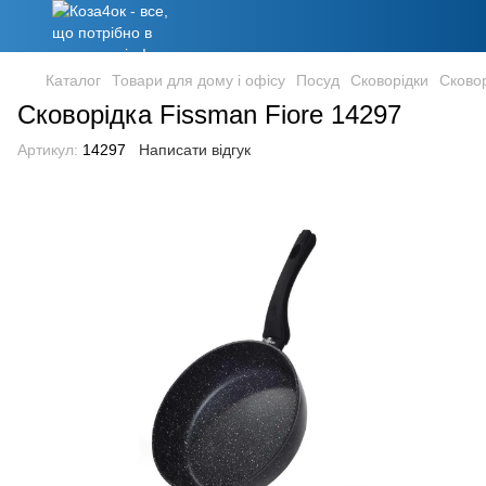
Каталог
Товари для дому і офісу
Посуд
Сковорідки
Сково
Сковорідка Fissman Fiore 14297
Артикул:
14297
Написати відгук