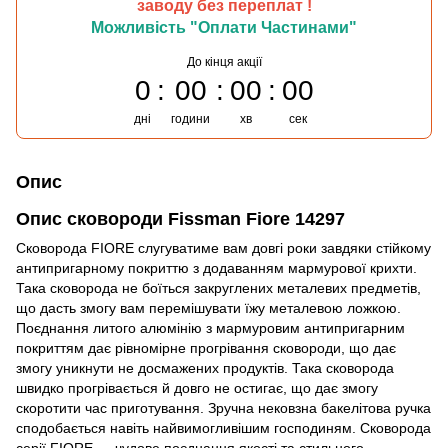
заводу без переплат !
Можливість "Оплати Частинами"
До кінця акції
0
00
00
00
дні
години
хв
сек
Опис
Опис сковороди Fissman Fiore 14297
Сковорода FIORE слугуватиме вам довгі роки завдяки стійкому
антипригарному покриттю з додаванням мармурової крихти.
Така сковорода не боїться закруглених металевих предметів,
що дасть змогу вам перемішувати їжу металевою ложкою.
Поєднання литого алюмінію з мармуровим антипригарним
покриттям дає рівномірне прогрівання сковороди, що дає
змогу уникнути не досмажених продуктів. Така сковорода
швидко прогрівається й довго не остигає, що дає змогу
скоротити час приготування. Зручна нековзна бакелітова ручка
сподобається навіть найвимогливішим господиням. Сковорода
серії FIORE — чудове поєднання якості та стильного