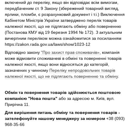
включений до переліку, якщо він відповідає всім вимогам,
передбаченим ст. 9 Закону (збережений товарний вигляд,
ярлики, пломби, є розрахунковий документ і т.і.) Виключення
Кабінетом Міністрів України затверджено перелік товарів
належної якості, що не підлягають обміну або поверненню
(Постанова КМУ від 19 березня 1994 № 172). З актуальним
вичерпним переліком можна ознайомитися за посиланням
https://zakon.rada.gov.ua/laws/show/1023-12
Відповідно закону
"Про захист прав споживачів»
, компанія
може відмовити споживачеві в обміні та поверненні товарів
належної якості, якщо вони відносяться до категорій,
зазначених у чинному
Переліку непродовольчих товарів
належної якості, що не підлягають поверненню та обміну
.
Обмін та повернення товарів здійснюється поштовою
компанією
"Нова пошта"
або за адресою м. Київ, вул.
Прирічна 11.
Для вирішення питань обміну та повернення товарів -
зателефонуйте нашому менеджеру за номером
+38 (093)
968-35-66