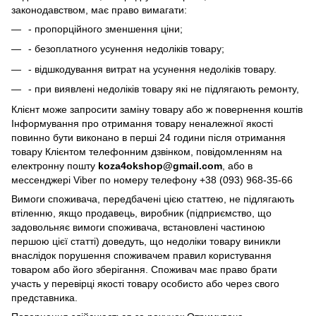
законодавством, має право вимагати:
- пропорційного зменшення ціни;
- безоплатного усунення недоліків товару;
- відшкодування витрат на усунення недоліків товару.
- при виявлені недоліків товару які не підлягають ремонту,
Клієнт може запросити заміну товару або ж повернення коштів
Інформування про отримання товару неналежної якості
повинно бути виконано в перші 24 години після отримання
товару Клієнтом телефонним дзвінком, повідомленням на
електронну пошту
koza4okshop@gmail.com
, або в
мессенджері Viber по номеру телефону +38 (093) 968-35-66
Вимоги споживача, передбачені цією статтею, не підлягають
втіленню, якщо продавець, виробник (підприємство, що
задовольняє вимоги споживача, встановлені частиною
першою цієї статті) доведуть, що недоліки товару виникли
внаслідок порушення споживачем правил користування
товаром або його зберігання. Споживач має право брати
участь у перевірці якості товару особисто або через свого
представника.