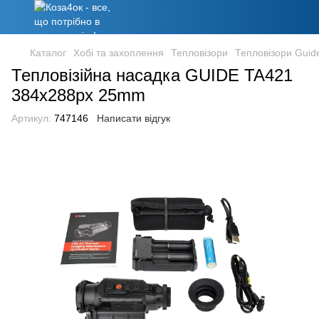
Каталог
Хобі та захоплення
Тепловізори
Тепловізори Guid
Тепловізійна насадка GUIDE TA421
384x288px 25mm
Артикул:
747146
Написати відгук