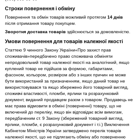
Строки повернення і обміну
Повернення та обмін товарів можливий протягом
14 днів
після отримання товару покупцем.
Зворотня доставка товарів
здійснюється за домовленістю.
Умови повернення для товарів належної якості
Статтею 9 чинного Закону України«Про захист прав
споживачів»передбачено право споживача обміняти
непродовольчий товар належної якості на аналогічний, якщо
куплений товар не підійшов за формою, габаритами,
фасоном, кольором, розміром або з інших причин не може
бути використаний за призначенням, якщо даний товар не
використовувався та якщо збережено його товарний вигляд,
споживчі властивості, пломби, ярлики та розрахунковий
документ, виданий продавцем разом з товаром. Продавець не
має права відмовити в обміні (поверненні) товару, що не
включений до переліку, якщо він відповідає всім вимогам,
передбаченим ст. 9 Закону (збережений товарний вигляд,
ярлики, пломби, є розрахунковий документ і т.і.) Виключення
Кабінетом Міністрів України затверджено перелік товарів
належної якості, що не підлягають обміну або поверненню